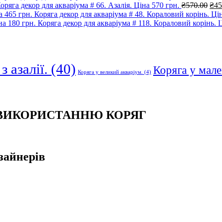
цін
Ори
оряга декор для акваріума # 66. Азалія. Ціна 570 грн.
₴
570.00
₴
45
₴23
цін
Коряга декор для акваріума # 48. Кораловий корінь. Цін
₴57
Коряга декор для акваріума # 118. Кораловий корінь. Ц
з азалії.
(40)
Коряга у мале
Коряга у великий акваріум.
(4)
 ВИКОРИСТАННЮ КОРЯГ
зайнерів