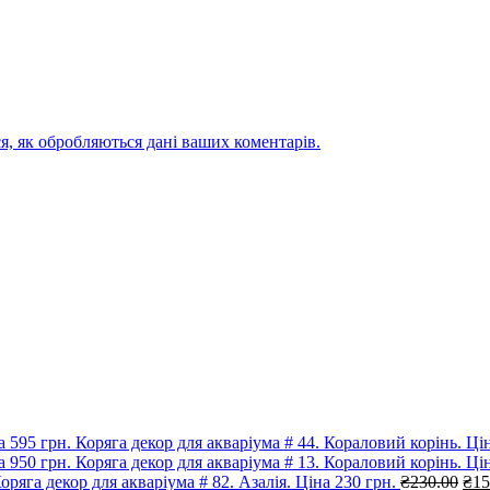
я, як обробляються дані ваших коментарів.
Коряга декор для акваріума # 44. Кораловий корінь. Цін
Коряга декор для акваріума # 13. Кораловий корінь. Цін
Ори
оряга декор для акваріума # 82. Азалія. Ціна 230 грн.
₴
230.00
₴
15