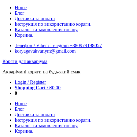
Skip
Home
to
Блог
content
Доставка та оплата
Інструкція по використанню коряги.
Каталог та замовлення товару.
Корзина.
Телефон / Viber / Telegram +380979198057
koryagavakvariym@gmail.com
Коряги для акваріума
Акваріумні коряги на будь-який смак.
Login / Register
Shopping Cart
/
₴
0.00
0
Home
Блог
Доставка та оплата
Інструкція по використанню коряги.
Каталог та замовлення товару.
Корзина.