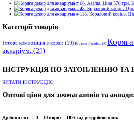
К
Категорії товарів
Коряга 
Готова композиція з коряг.
(10)
Кораловий корінь.
(4)
акваріум.
(21)
ІНСТРУКЦІЯ ПО ЗАТОПЛЕННЮ ТА
ЧИТАТИ ІНСТРУКЦІЮ
Оптові ціни для зоомагазинів та аквади
Дрібний опт — 3 – 10 коряг – 10% від роздрібної ціни.