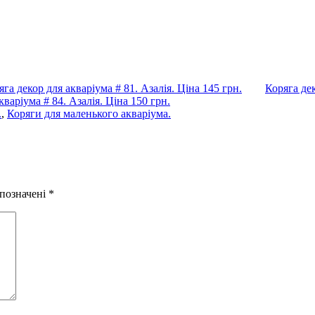
яга декор для акваріума # 81. Азалія. Ціна 145 грн.
Коряга дек
кваріума # 84. Азалія. Ціна 150 грн.
.
,
Коряги для маленького акваріума.
 позначені
*