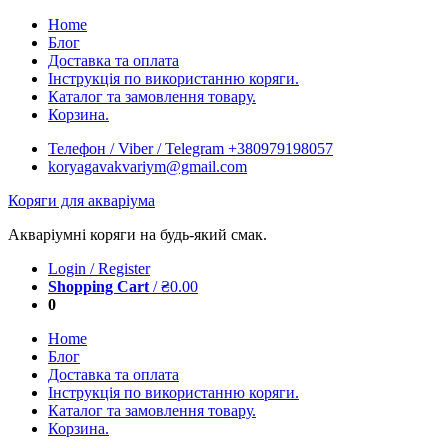
Skip
Home
to
Блог
content
Доставка та оплата
Інструкція по використанню коряги.
Каталог та замовлення товару.
Корзина.
Телефон / Viber / Telegram +380979198057
koryagavakvariym@gmail.com
Коряги для акваріума
Акваріумні коряги на будь-який смак.
Login / Register
Shopping Cart
/
₴
0.00
0
Home
Блог
Доставка та оплата
Інструкція по використанню коряги.
Каталог та замовлення товару.
Корзина.