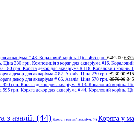
₴465
для акваріума # 48. Кораловий корінь. Ціна 465 грн.
₴
465.00
₴
355
Композиція з коряг для акваріума #16. Кораловий 
Коряга декор для акваріума # 118. Кораловий корінь. Ц
Ори
оряга декор для акваріума # 82. Азалія. Ціна 230 грн.
₴
230.00
₴
15
цін
Ори
оряга декор для акваріума # 66. Азалія. Ціна 570 грн.
₴
570.00
₴
45
₴23
цін
Коряга декор для акваріума # 13. Кораловий корінь. Цін
₴57
Коряга декор для акваріума # 44. Кораловий корінь. Цін
 з азалії.
(44)
Коряга у м
Коряга у великий акваріум.
(4)