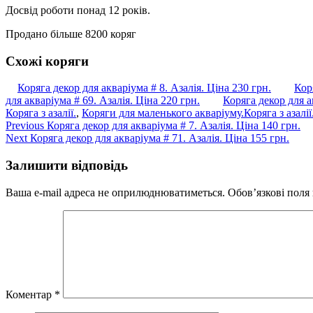
Досвід роботи понад 12 років.
Продано більше 8200 коряг
Схожі коряги
Коряга декор для акваріума # 8. Азалія. Ціна 230 грн.
Кор
для акваріума # 69. Азалія. Ціна 220 грн.
Коряга декор для а
Коряга з азалії.
,
Коряги для маленького акваріуму.
Коряга з азалії
Навігація
Previous
Previous
Коряга декор для акваріума # 7. Азалія. Ціна 140 грн.
Next
post:
Next
Коряга декор для акваріума # 71. Азалія. Ціна 155 грн.
записів
post:
Залишити відповідь
Ваша e-mail адреса не оприлюднюватиметься.
Обов’язкові поля
Коментар
*