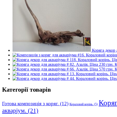
Коряга декор 
К
К
Категорії товарів
Коряга
Готова композиція з коряг.
(12)
Кораловий корінь.
(5)
акваріум.
(21)