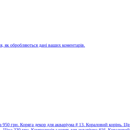
я, як обробляються дані ваших коментарів.
Коряга декор для акваріума # 13. Кораловий корінь. Цін
Композиція з коряг для акваріума #16. Кораловий 