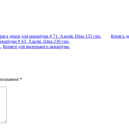
ряга декор для акваріума # 71. Азалія. Ціна 155 грн.
Коряга де
кваріума # 63. Азалія. Ціна 230 грн.
.
,
Коряги для маленького акваріума.
 позначені
*