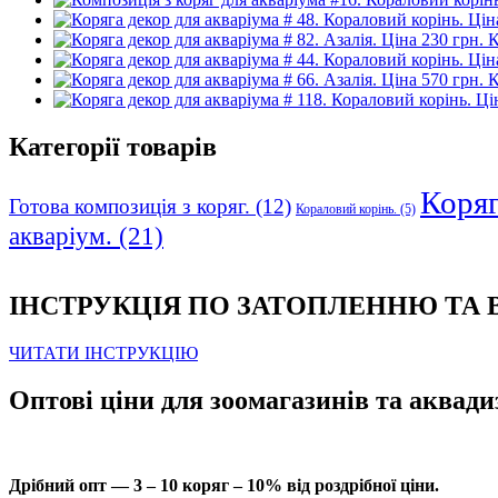
К
К
Категорії товарів
Коряга
Готова композиція з коряг.
(12)
Кораловий корінь.
(5)
акваріум.
(21)
ІНСТРУКЦІЯ ПО ЗАТОПЛЕННЮ ТА
ЧИТАТИ ІНСТРУКЦІЮ
Оптові ціни для зоомагазинів та аквади
Дрібний опт — 3 – 10 коряг – 10% від роздрібної ціни.