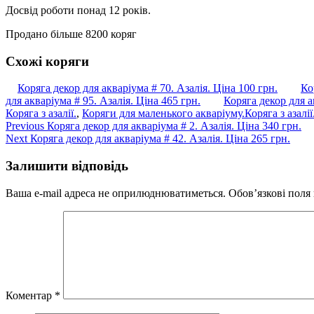
Досвід роботи понад 12 років.
Продано більше 8200 коряг
Схожі коряги
Коряга декор для акваріума # 70. Азалія. Ціна 100 грн.
Ко
для акваріума # 95. Азалія. Ціна 465 грн.
Коряга декор для а
Коряга з азалії.
,
Коряги для маленького акваріуму.
Коряга з азалії
Навігація
Previous
Previous
Коряга декор для акваріума # 2. Азалія. Ціна 340 грн.
Next
post:
Next
Коряга декор для акваріума # 42. Азалія. Ціна 265 грн.
записів
post:
Залишити відповідь
Ваша e-mail адреса не оприлюднюватиметься.
Обов’язкові поля
Коментар
*