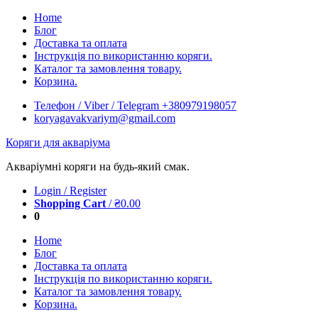
Skip
Home
to
Блог
content
Доставка та оплата
Інструкція по використанню коряги.
Каталог та замовлення товару.
Корзина.
Телефон / Viber / Telegram +380979198057
koryagavakvariym@gmail.com
Коряги для акваріума
Акваріумні коряги на будь-який смак.
Login / Register
Shopping Cart
/
₴
0.00
0
Home
Блог
Доставка та оплата
Інструкція по використанню коряги.
Каталог та замовлення товару.
Корзина.