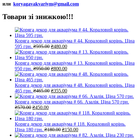
или
koryagavakvariym@gmail.com
Товари зі знижкою!!!
Коряга декор для акваріума # 44. Кораловий корінь. Ціна
Оригінальна
Поточна
595 грн.
₴
595.00
₴
480.00
ціна:
ціна:
₴595.00.
₴480.00.
Коряга декор для акваріума # 13. Кораловий корінь. Ціна
Оригінальна
Поточна
950 грн.
₴
950.00
₴
800.00
ціна:
ціна:
₴950.00.
₴800.00.
Коряга декор для акваріума # 48. Кораловий корінь. Ціна
Оригінальна
Поточна
465 грн.
₴
465.00
₴
355.00
ціна:
ціна:
₴465.00.
₴355.00.
Коряга декор для акваріума # 66. Азалія. Ціна 570 грн.
Оригінальна
Поточна
₴
570.00
₴
450.00
ціна:
ціна:
₴570.00.
₴450.00.
Коряга декор для акваріума # 118. Кораловий корінь.
Оригінальна
Поточна
Ціна 180 грн.
₴
180.00
₴
150.00
ціна:
ціна: