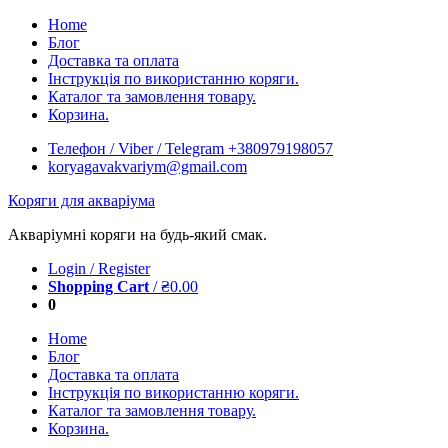
Skip
Home
to
Блог
content
Доставка та оплата
Інструкція по використанню коряги.
Каталог та замовлення товару.
Корзина.
Телефон / Viber / Telegram +380979198057
koryagavakvariym@gmail.com
Коряги для акваріума
Акваріумні коряги на будь-який смак.
Login / Register
Shopping Cart
/
₴
0.00
0
Home
Блог
Доставка та оплата
Інструкція по використанню коряги.
Каталог та замовлення товару.
Корзина.