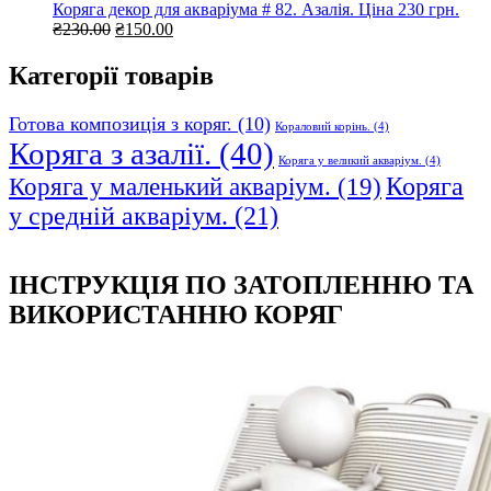
₴180.00.
₴150.00.
Коряга декор для акваріума # 82. Азалія. Ціна 230 грн.
Оригінальна
Поточна
₴
230.00
₴
150.00
ціна:
ціна:
₴230.00.
₴150.00.
Категорії товарів
Готова композиція з коряг.
(10)
Кораловий корінь.
(4)
Коряга з азалії.
(40)
Коряга у великий акваріум.
(4)
Коряга
Коряга у маленький акваріум.
(19)
у средній акваріум.
(21)
ІНСТРУКЦІЯ ПО ЗАТОПЛЕННЮ ТА
ВИКОРИСТАННЮ КОРЯГ