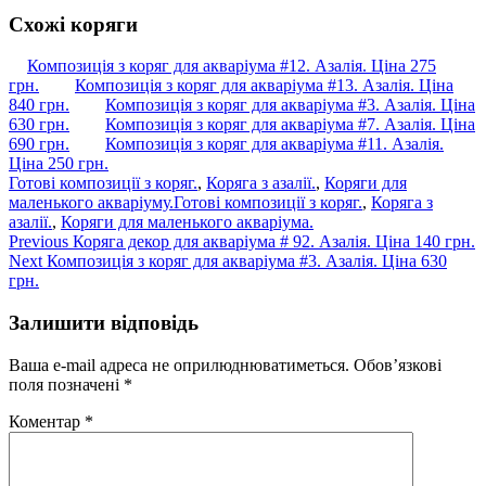
Схожі коряги
Композиція з коряг для акваріума #12. Азалія. Ціна 275
грн.
Композиція з коряг для акваріума #13. Азалія. Ціна
840 грн.
Композиція з коряг для акваріума #3. Азалія. Ціна
630 грн.
Композиція з коряг для акваріума #7. Азалія. Ціна
690 грн.
Композиція з коряг для акваріума #11. Азалія.
Ціна 250 грн.
Готові композиції з коряг.
,
Коряга з азалії.
,
Коряги для
маленького акваріуму.
Готові композиції з коряг.
,
Коряга з
азалії.
,
Коряги для маленького акваріума.
Навігація
Previous
Previous
Коряга декор для акваріума # 92. Азалія. Ціна 140 грн.
Next
post:
Next
Композиція з коряг для акваріума #3. Азалія. Ціна 630
записів
post:
грн.
Залишити відповідь
Ваша e-mail адреса не оприлюднюватиметься.
Обов’язкові
поля позначені
*
Коментар
*