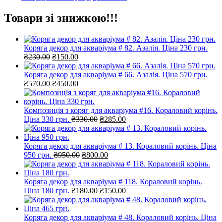
Товари зі знижкою!!!
Коряга декор для акваріума # 82. Азалія. Ціна 230 грн.
Оригінальна
Поточна
₴
230.00
₴
150.00
ціна:
ціна:
₴230.00.
₴150.00.
Коряга декор для акваріума # 66. Азалія. Ціна 570 грн.
Оригінальна
Поточна
₴
570.00
₴
450.00
ціна:
ціна:
₴570.00.
₴450.00.
Композиція з коряг для акваріума #16. Кораловий корінь.
Оригінальна
Поточна
Ціна 330 грн.
₴
330.00
₴
285.00
ціна:
ціна:
₴330.00.
₴285.00.
Коряга декор для акваріума # 13. Кораловий корінь. Ціна
Оригінальна
Поточна
950 грн.
₴
950.00
₴
800.00
ціна:
ціна:
₴950.00.
₴800.00.
Коряга декор для акваріума # 118. Кораловий корінь.
Оригінальна
Поточна
Ціна 180 грн.
₴
180.00
₴
150.00
ціна:
ціна:
₴180.00.
₴150.00.
Коряга декор для акваріума # 48. Кораловий корінь. Ціна