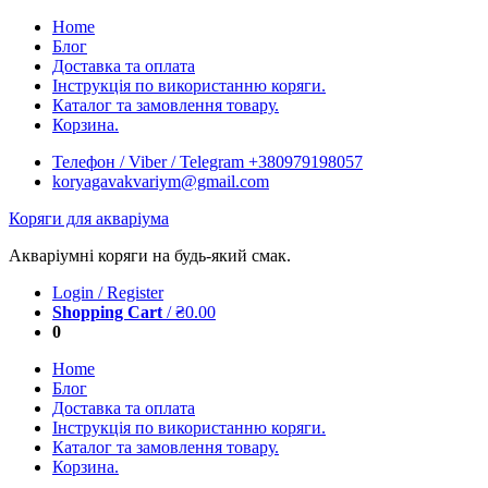
Skip
Home
to
Блог
content
Доставка та оплата
Інструкція по використанню коряги.
Каталог та замовлення товару.
Корзина.
Телефон / Viber / Telegram +380979198057
koryagavakvariym@gmail.com
Коряги для акваріума
Акваріумні коряги на будь-який смак.
Login / Register
Shopping Cart
/
₴
0.00
0
Home
Блог
Доставка та оплата
Інструкція по використанню коряги.
Каталог та замовлення товару.
Корзина.