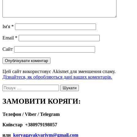
Ім'я
*
Email
*
Сайт
Цей сайт використовує Akismet для зменшення спаму.
Дізнайтеся, як обробляються дані ваших коментарів.
Пошук:
ЗАМОВИТИ КОРЯГИ:
Телефон / Viber / Telegram
Київстар +380979198057
или
koryagavakvariym@gmail.com