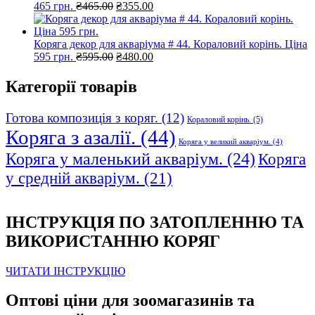
Оригінальна
Поточна
465 грн.
₴
465.00
₴
355.00
ціна:
ціна:
₴465.00.
₴355.00.
Коряга декор для акваріума # 44. Кораловий корінь. Ціна
Оригінальна
Поточна
595 грн.
₴
595.00
₴
480.00
ціна:
ціна:
₴595.00.
₴480.00.
Категорії товарів
Готова композиція з коряг.
(12)
Кораловий корінь.
(5)
Коряга з азалії.
(44)
Коряга у великий акваріум.
(4)
Коряга у маленький акваріум.
(24)
Коряга
у средній акваріум.
(21)
ІНСТРУКЦІЯ ПО ЗАТОПЛЕННЮ ТА
ВИКОРИСТАННЮ КОРЯГ
ЧИТАТИ ІНСТРУКЦІЮ
Оптові ціни для зоомагазинів та