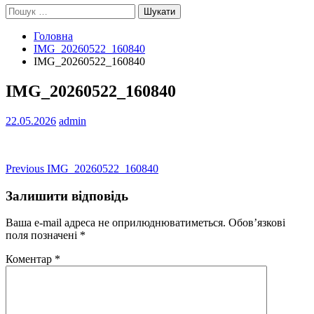
Пошук:
Головна
IMG_20260522_160840
IMG_20260522_160840
IMG_20260522_160840
22.05.2026
admin
Навігація
Previous
Previous
IMG_20260522_160840
post:
записів
Залишити відповідь
Ваша e-mail адреса не оприлюднюватиметься.
Обов’язкові
поля позначені
*
Коментар
*