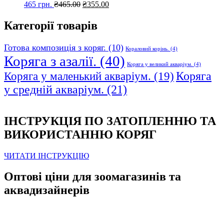
Оригінальна
Поточна
465 грн.
₴
465.00
₴
355.00
ціна:
ціна:
₴465.00.
₴355.00.
Категорії товарів
Готова композиція з коряг.
(10)
Кораловий корінь.
(4)
Коряга з азалії.
(40)
Коряга у великий акваріум.
(4)
Коряга
Коряга у маленький акваріум.
(19)
у средній акваріум.
(21)
ІНСТРУКЦІЯ ПО ЗАТОПЛЕННЮ ТА
ВИКОРИСТАННЮ КОРЯГ
ЧИТАТИ ІНСТРУКЦІЮ
Оптові ціни для зоомагазинів та
аквадизайнерів