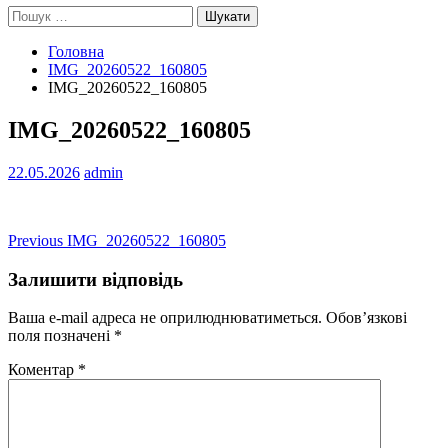
Пошук:
Головна
IMG_20260522_160805
IMG_20260522_160805
IMG_20260522_160805
22.05.2026
admin
Навігація
Previous
Previous
IMG_20260522_160805
post:
записів
Залишити відповідь
Ваша e-mail адреса не оприлюднюватиметься.
Обов’язкові
поля позначені
*
Коментар
*