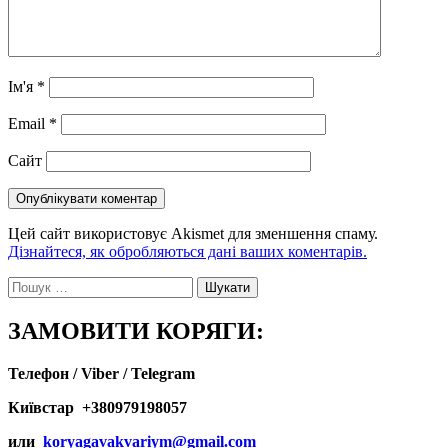
Ім'я
*
Email
*
Сайт
Цей сайт використовує Akismet для зменшення спаму.
Дізнайтеся, як обробляються дані ваших коментарів.
Пошук:
ЗАМОВИТИ КОРЯГИ:
Телефон / Viber / Telegram
Київстар +380979198057
или
koryagavakvariym@gmail.com