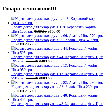
Товари зі знижкою!!!
Коряга декор для акваріума # 118. Кораловий корінь.
Оригінальна
Поточна
Ціна 180 грн.
₴
180.00
₴
150.00
ціна:
ціна:
₴180.00.
₴150.00.
Коряга декор для акваріума # 66. Азалія. Ціна 570 грн.
Оригінальна
Поточна
₴
570.00
₴
450.00
ціна:
ціна:
₴570.00.
₴450.00.
Коряга декор для акваріума # 44. Кораловий корінь. Ціна
Оригінальна
Поточна
595 грн.
₴
595.00
₴
480.00
ціна:
ціна:
₴595.00.
₴480.00.
Коряга декор для акваріума # 13. Кораловий корінь. Ціна
Оригінальна
Поточна
950 грн.
₴
950.00
₴
800.00
ціна:
ціна:
₴950.00.
₴800.00.
Коряга декор для акваріума # 82. Азалія. Ціна 230 грн.
Оригінальна
Поточна
₴
230.00
₴
150.00
ціна:
ціна:
₴230.00.
₴150.00.
Коряга декор для акваріума # 48. Кораловий корінь. Ціна