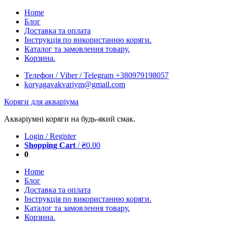
Skip
Home
to
Блог
content
Доставка та оплата
Інструкція по використанню коряги.
Каталог та замовлення товару.
Корзина.
Телефон / Viber / Telegram +380979198057
koryagavakvariym@gmail.com
Коряги для акваріума
Акваріумні коряги на будь-який смак.
Login / Register
Shopping Cart
/
₴
0.00
0
Home
Блог
Доставка та оплата
Інструкція по використанню коряги.
Каталог та замовлення товару.
Корзина.