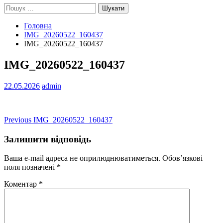
Пошук:
Головна
IMG_20260522_160437
IMG_20260522_160437
IMG_20260522_160437
22.05.2026
admin
Навігація
Previous
Previous
IMG_20260522_160437
post:
записів
Залишити відповідь
Ваша e-mail адреса не оприлюднюватиметься.
Обов’язкові
поля позначені
*
Коментар
*