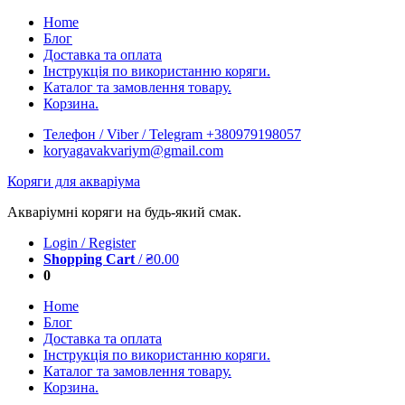
Skip
Home
to
Блог
content
Доставка та оплата
Інструкція по використанню коряги.
Каталог та замовлення товару.
Корзина.
Телефон / Viber / Telegram +380979198057
koryagavakvariym@gmail.com
Коряги для акваріума
Акваріумні коряги на будь-який смак.
Login / Register
Shopping Cart
/
₴
0.00
0
Home
Блог
Доставка та оплата
Інструкція по використанню коряги.
Каталог та замовлення товару.
Корзина.