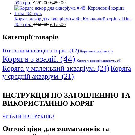
Оригінальна
Поточна
595 грн.
₴
595.00
₴
480.00
ціна:
ціна:
₴595.00.
₴480.00.
Коряга декор для акваріума # 48. Кораловий корінь. Ціна
Оригінальна
Поточна
465 грн.
₴
465.00
₴
355.00
ціна:
ціна:
₴465.00.
₴355.00.
Категорії товарів
Готова композиція з коряг.
(12)
Кораловий корінь.
(5)
Коряга з азалії.
(44)
Коряга у великий акваріум.
(4)
Коряга у маленький акваріум.
(24)
Коряга
у средній акваріум.
(21)
ІНСТРУКЦІЯ ПО ЗАТОПЛЕННЮ ТА
ВИКОРИСТАННЮ КОРЯГ
ЧИТАТИ ІНСТРУКЦІЮ
Оптові ціни для зоомагазинів та