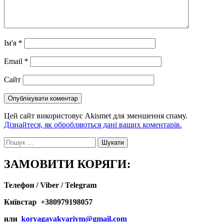
Ім'я
*
Email
*
Сайт
Цей сайт використовує Akismet для зменшення спаму.
Дізнайтеся, як обробляються дані ваших коментарів.
Пошук:
ЗАМОВИТИ КОРЯГИ:
Телефон / Viber / Telegram
Київстар +380979198057
или
koryagavakvariym@gmail.com