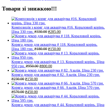
Товари зі знижкою!!!
Композиція з коряг для акваріума #16. Кораловий корінь.
Оригінальна
Поточна
Ціна 330 грн.
₴
330.00
₴
285.00
ціна:
ціна:
₴330.00.
₴285.00.
Коряга декор для акваріума # 118. Кораловий корінь.
Оригінальна
Поточна
Ціна 180 грн.
₴
180.00
₴
150.00
ціна:
ціна:
₴180.00.
₴150.00.
Коряга декор для акваріума # 13. Кораловий корінь. Ціна
Оригінальна
Поточна
950 грн.
₴
950.00
₴
800.00
ціна:
ціна:
₴950.00.
₴800.00.
Коряга декор для акваріума # 82. Азалія. Ціна 230 грн.
Оригінальна
Поточна
₴
230.00
₴
150.00
ціна:
ціна:
₴230.00.
₴150.00.
Коряга декор для акваріума # 66. Азалія. Ціна 570 грн.
Оригінальна
Поточна
₴
570.00
₴
450.00
ціна:
ціна:
₴570.00.
₴450.00.
Коряга декор для акваріума # 44. Кораловий корінь. Ціна