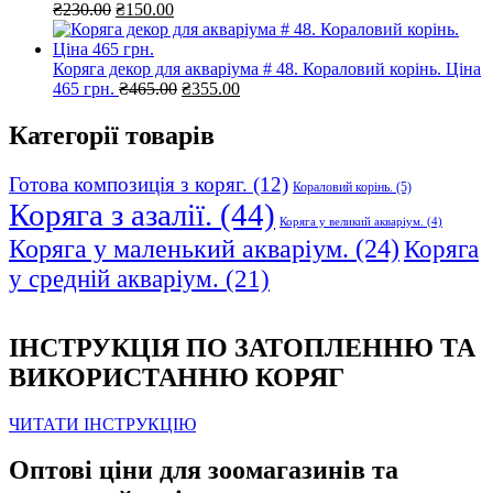
Оригінальна
Поточна
₴
230.00
₴
150.00
ціна:
ціна:
₴230.00.
₴150.00.
Коряга декор для акваріума # 48. Кораловий корінь. Ціна
Оригінальна
Поточна
465 грн.
₴
465.00
₴
355.00
ціна:
ціна:
₴465.00.
₴355.00.
Категорії товарів
Готова композиція з коряг.
(12)
Кораловий корінь.
(5)
Коряга з азалії.
(44)
Коряга у великий акваріум.
(4)
Коряга у маленький акваріум.
(24)
Коряга
у средній акваріум.
(21)
ІНСТРУКЦІЯ ПО ЗАТОПЛЕННЮ ТА
ВИКОРИСТАННЮ КОРЯГ
ЧИТАТИ ІНСТРУКЦІЮ
Оптові ціни для зоомагазинів та