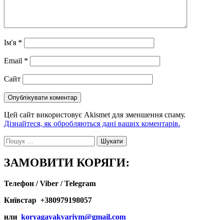
Ім'я
*
Email
*
Сайт
Цей сайт використовує Akismet для зменшення спаму.
Дізнайтеся, як обробляються дані ваших коментарів.
Пошук:
ЗАМОВИТИ КОРЯГИ:
Телефон / Viber / Telegram
Київстар +380979198057
или
koryagavakvariym@gmail.com