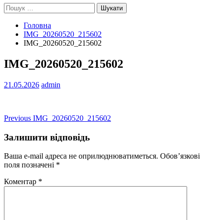
Пошук:
Головна
IMG_20260520_215602
IMG_20260520_215602
IMG_20260520_215602
21.05.2026
admin
Навігація
Previous
Previous
IMG_20260520_215602
post:
записів
Залишити відповідь
Ваша e-mail адреса не оприлюднюватиметься.
Обов’язкові
поля позначені
*
Коментар
*