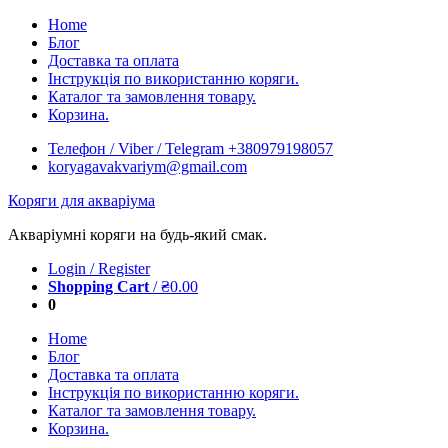
Skip
Home
to
Блог
content
Доставка та оплата
Інструкція по використанню коряги.
Каталог та замовлення товару.
Корзина.
Телефон / Viber / Telegram +380979198057
koryagavakvariym@gmail.com
Коряги для акваріума
Акваріумні коряги на будь-який смак.
Login / Register
Shopping Cart
/
₴
0.00
0
Home
Блог
Доставка та оплата
Інструкція по використанню коряги.
Каталог та замовлення товару.
Корзина.