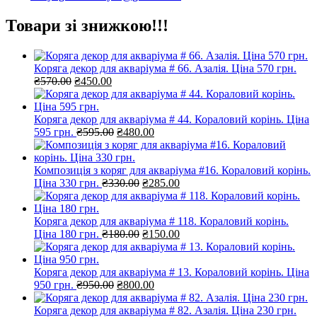
Товари зі знижкою!!!
Коряга декор для акваріума # 66. Азалія. Ціна 570 грн.
Оригінальна
Поточна
₴
570.00
₴
450.00
ціна:
ціна:
₴570.00.
₴450.00.
Коряга декор для акваріума # 44. Кораловий корінь. Ціна
Оригінальна
Поточна
595 грн.
₴
595.00
₴
480.00
ціна:
ціна:
₴595.00.
₴480.00.
Композиція з коряг для акваріума #16. Кораловий корінь.
Оригінальна
Поточна
Ціна 330 грн.
₴
330.00
₴
285.00
ціна:
ціна:
₴330.00.
₴285.00.
Коряга декор для акваріума # 118. Кораловий корінь.
Оригінальна
Поточна
Ціна 180 грн.
₴
180.00
₴
150.00
ціна:
ціна:
₴180.00.
₴150.00.
Коряга декор для акваріума # 13. Кораловий корінь. Ціна
Оригінальна
Поточна
950 грн.
₴
950.00
₴
800.00
ціна:
ціна:
₴950.00.
₴800.00.
Коряга декор для акваріума # 82. Азалія. Ціна 230 грн.