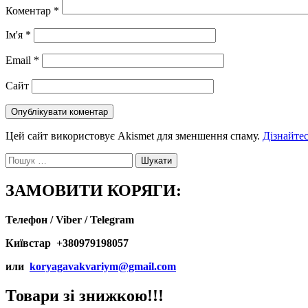
Коментар
*
Ім'я
*
Email
*
Сайт
Цей сайт використовує Akismet для зменшення спаму.
Дізнайтес
Пошук:
ЗАМОВИТИ КОРЯГИ:
Телефон / Viber / Telegram
Київстар +380979198057
или
koryagavakvariym@gmail.com
Товари зі знижкою!!!