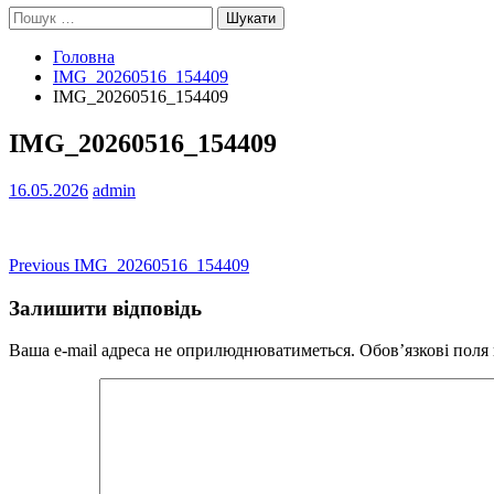
Пошук:
Головна
IMG_20260516_154409
IMG_20260516_154409
IMG_20260516_154409
16.05.2026
admin
Навігація
Previous
Previous
IMG_20260516_154409
post:
записів
Залишити відповідь
Ваша e-mail адреса не оприлюднюватиметься.
Обов’язкові поля