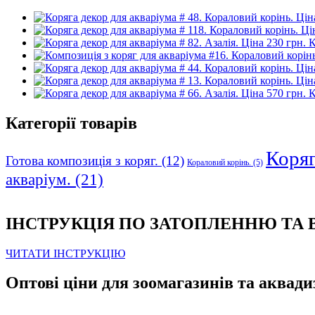
К
К
Категорії товарів
Коряга
Готова композиція з коряг.
(12)
Кораловий корінь.
(5)
акваріум.
(21)
ІНСТРУКЦІЯ ПО ЗАТОПЛЕННЮ ТА
ЧИТАТИ ІНСТРУКЦІЮ
Оптові ціни для зоомагазинів та аквади