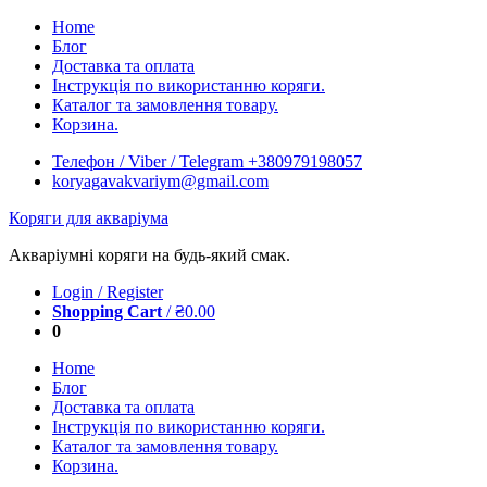
Skip
Home
to
Блог
content
Доставка та оплата
Інструкція по використанню коряги.
Каталог та замовлення товару.
Корзина.
Телефон / Viber / Telegram +380979198057
koryagavakvariym@gmail.com
Коряги для акваріума
Акваріумні коряги на будь-який смак.
Login / Register
Shopping Cart
/
₴
0.00
0
Home
Блог
Доставка та оплата
Інструкція по використанню коряги.
Каталог та замовлення товару.
Корзина.