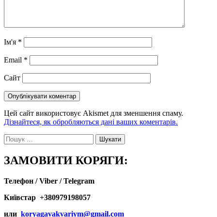
Ім'я
*
Email
*
Сайт
Цей сайт використовує Akismet для зменшення спаму.
Дізнайтеся, як обробляються дані ваших коментарів.
Пошук:
ЗАМОВИТИ КОРЯГИ:
Телефон / Viber / Telegram
Київстар +380979198057
или
koryagavakvariym@gmail.com