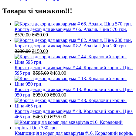
Товари зі знижкою!!!
Коряга декор для акваріума # 66. Азалія. Ціна 570 грн.
Оригінальна
Поточна
₴
570.00
₴
450.00
ціна:
ціна:
₴570.00.
₴450.00.
Коряга декор для акваріума # 82. Азалія. Ціна 230 грн.
Оригінальна
Поточна
₴
230.00
₴
150.00
ціна:
ціна:
₴230.00.
₴150.00.
Коряга декор для акваріума # 44. Кораловий корінь. Ціна
Оригінальна
Поточна
595 грн.
₴
595.00
₴
480.00
ціна:
ціна:
₴595.00.
₴480.00.
Коряга декор для акваріума # 13. Кораловий корінь. Ціна
Оригінальна
Поточна
950 грн.
₴
950.00
₴
800.00
ціна:
ціна:
₴950.00.
₴800.00.
Коряга декор для акваріума # 48. Кораловий корінь. Ціна
Оригінальна
Поточна
465 грн.
₴
465.00
₴
355.00
ціна:
ціна:
₴465.00.
₴355.00.
Композиція з коряг для акваріума #16. Кораловий корінь.