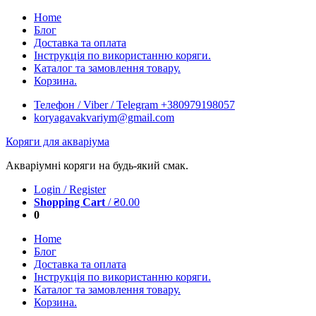
Skip
Home
to
Блог
content
Доставка та оплата
Інструкція по використанню коряги.
Каталог та замовлення товару.
Корзина.
Телефон / Viber / Telegram +380979198057
koryagavakvariym@gmail.com
Коряги для акваріума
Акваріумні коряги на будь-який смак.
Login / Register
Shopping Cart
/
₴
0.00
0
Home
Блог
Доставка та оплата
Інструкція по використанню коряги.
Каталог та замовлення товару.
Корзина.