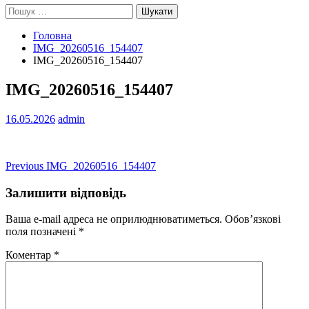
Пошук:
Головна
IMG_20260516_154407
IMG_20260516_154407
IMG_20260516_154407
16.05.2026
admin
Навігація
Previous
Previous
IMG_20260516_154407
post:
записів
Залишити відповідь
Ваша e-mail адреса не оприлюднюватиметься.
Обов’язкові
поля позначені
*
Коментар
*