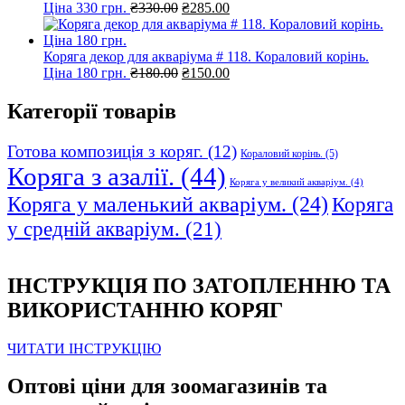
Оригінальна
Поточна
Ціна 330 грн.
₴
330.00
₴
285.00
ціна:
ціна:
₴330.00.
₴285.00.
Коряга декор для акваріума # 118. Кораловий корінь.
Оригінальна
Поточна
Ціна 180 грн.
₴
180.00
₴
150.00
ціна:
ціна:
₴180.00.
₴150.00.
Категорії товарів
Готова композиція з коряг.
(12)
Кораловий корінь.
(5)
Коряга з азалії.
(44)
Коряга у великий акваріум.
(4)
Коряга у маленький акваріум.
(24)
Коряга
у средній акваріум.
(21)
ІНСТРУКЦІЯ ПО ЗАТОПЛЕННЮ ТА
ВИКОРИСТАННЮ КОРЯГ
ЧИТАТИ ІНСТРУКЦІЮ
Оптові ціни для зоомагазинів та