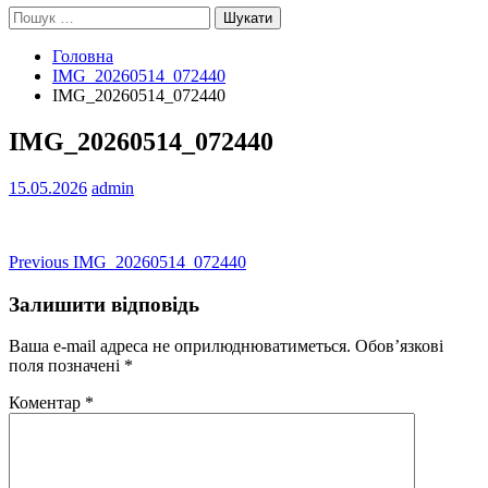
Пошук:
Головна
IMG_20260514_072440
IMG_20260514_072440
IMG_20260514_072440
15.05.2026
admin
Навігація
Previous
Previous
IMG_20260514_072440
post:
записів
Залишити відповідь
Ваша e-mail адреса не оприлюднюватиметься.
Обов’язкові
поля позначені
*
Коментар
*