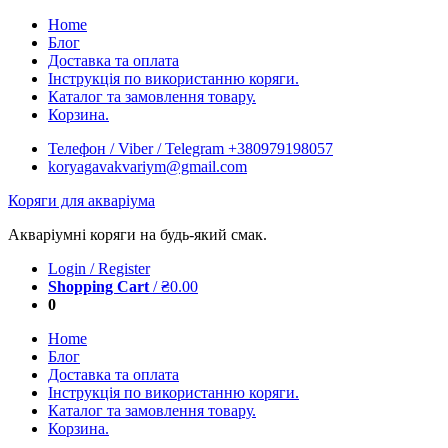
Skip
Home
to
Блог
content
Доставка та оплата
Інструкція по використанню коряги.
Каталог та замовлення товару.
Корзина.
Телефон / Viber / Telegram +380979198057
koryagavakvariym@gmail.com
Коряги для акваріума
Акваріумні коряги на будь-який смак.
Login / Register
Shopping Cart
/
₴
0.00
0
Home
Блог
Доставка та оплата
Інструкція по використанню коряги.
Каталог та замовлення товару.
Корзина.