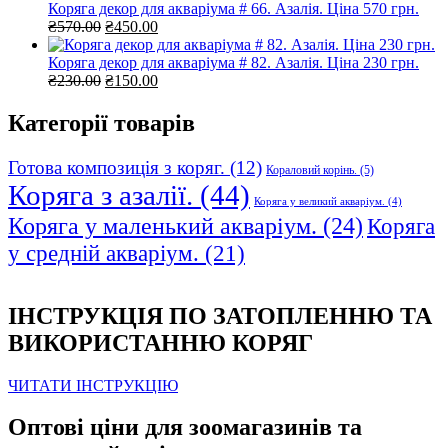
₴330.00.
₴285.00.
Коряга декор для акваріума # 66. Азалія. Ціна 570 грн.
Оригінальна
Поточна
₴
570.00
₴
450.00
ціна:
ціна:
₴570.00.
₴450.00.
Коряга декор для акваріума # 82. Азалія. Ціна 230 грн.
Оригінальна
Поточна
₴
230.00
₴
150.00
ціна:
ціна:
₴230.00.
₴150.00.
Категорії товарів
Готова композиція з коряг.
(12)
Кораловий корінь.
(5)
Коряга з азалії.
(44)
Коряга у великий акваріум.
(4)
Коряга у маленький акваріум.
(24)
Коряга
у средній акваріум.
(21)
ІНСТРУКЦІЯ ПО ЗАТОПЛЕННЮ ТА
ВИКОРИСТАННЮ КОРЯГ
ЧИТАТИ ІНСТРУКЦІЮ
Оптові ціни для зоомагазинів та