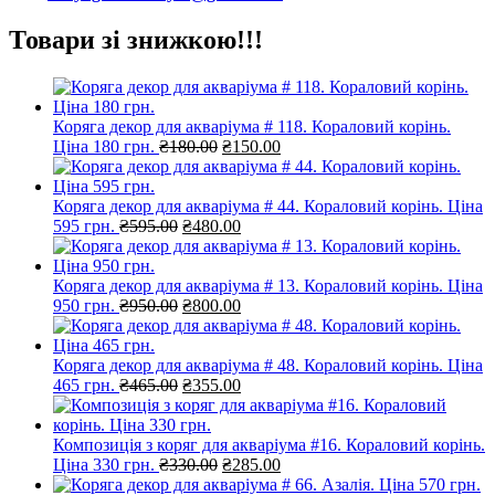
Товари зі знижкою!!!
Коряга декор для акваріума # 118. Кораловий корінь.
Оригінальна
Поточна
Ціна 180 грн.
₴
180.00
₴
150.00
ціна:
ціна:
₴180.00.
₴150.00.
Коряга декор для акваріума # 44. Кораловий корінь. Ціна
Оригінальна
Поточна
595 грн.
₴
595.00
₴
480.00
ціна:
ціна:
₴595.00.
₴480.00.
Коряга декор для акваріума # 13. Кораловий корінь. Ціна
Оригінальна
Поточна
950 грн.
₴
950.00
₴
800.00
ціна:
ціна:
₴950.00.
₴800.00.
Коряга декор для акваріума # 48. Кораловий корінь. Ціна
Оригінальна
Поточна
465 грн.
₴
465.00
₴
355.00
ціна:
ціна:
₴465.00.
₴355.00.
Композиція з коряг для акваріума #16. Кораловий корінь.
Оригінальна
Поточна
Ціна 330 грн.
₴
330.00
₴
285.00
ціна:
ціна: