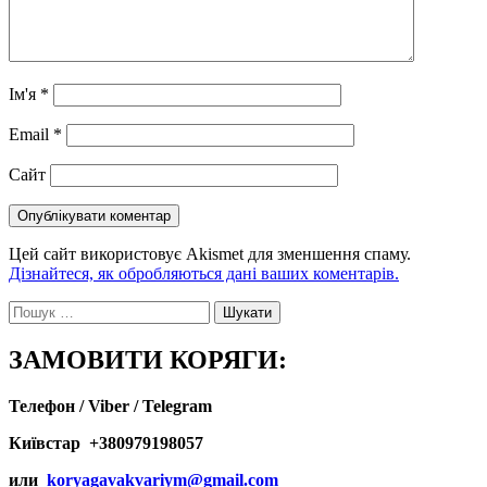
Ім'я
*
Email
*
Сайт
Цей сайт використовує Akismet для зменшення спаму.
Дізнайтеся, як обробляються дані ваших коментарів.
Пошук:
ЗАМОВИТИ КОРЯГИ:
Телефон / Viber / Telegram
Київстар +380979198057
или
koryagavakvariym@gmail.com