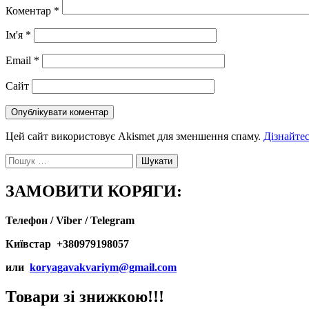
Коментар
*
Ім'я
*
Email
*
Сайт
Цей сайт використовує Akismet для зменшення спаму.
Дізнайтес
Пошук:
ЗАМОВИТИ КОРЯГИ:
Телефон / Viber / Telegram
Київстар +380979198057
или
koryagavakvariym@gmail.com
Товари зі знижкою!!!