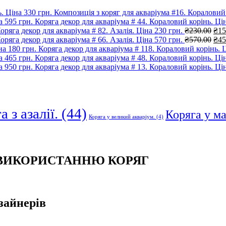
Композиція з коряг для акваріума #16. Кораловий 
Коряга декор для акваріума # 44. Кораловий корінь. Цін
Ори
оряга декор для акваріума # 82. Азалія. Ціна 230 грн.
₴
230.00
₴
15
цін
Ори
оряга декор для акваріума # 66. Азалія. Ціна 570 грн.
₴
570.00
₴
45
₴23
цін
Коряга декор для акваріума # 118. Кораловий корінь. Ц
₴57
Коряга декор для акваріума # 48. Кораловий корінь. Цін
Коряга декор для акваріума # 13. Кораловий корінь. Цін
 з азалії.
(44)
Коряга у м
Коряга у великий акваріум.
(4)
 ВИКОРИСТАННЮ КОРЯГ
зайнерів