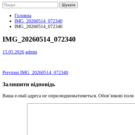
Пошук:
Головна
IMG_20260514_072340
IMG_20260514_072340
IMG_20260514_072340
15.05.2026
admin
Навігація
Previous
Previous
IMG_20260514_072340
post:
записів
Залишити відповідь
Ваша e-mail адреса не оприлюднюватиметься.
Обов’язкові поля