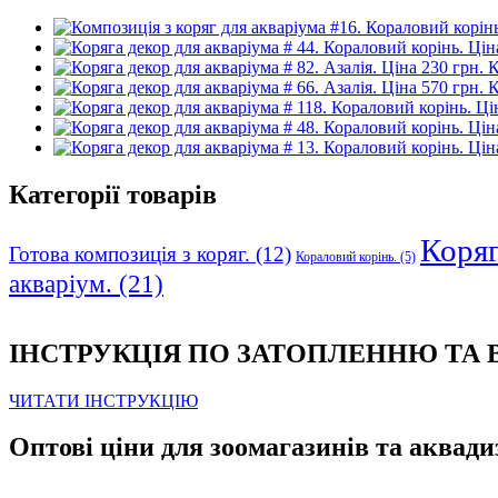
К
К
Категорії товарів
Коряга
Готова композиція з коряг.
(12)
Кораловий корінь.
(5)
акваріум.
(21)
ІНСТРУКЦІЯ ПО ЗАТОПЛЕННЮ ТА
ЧИТАТИ ІНСТРУКЦІЮ
Оптові ціни для зоомагазинів та аквади