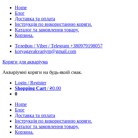
Skip
Home
to
Блог
content
Доставка та оплата
Інструкція по використанню коряги.
Каталог та замовлення товару.
Корзина.
Телефон / Viber / Telegram +380979198057
koryagavakvariym@gmail.com
Коряги для акваріума
Акваріумні коряги на будь-який смак.
Login / Register
Shopping Cart
/
₴
0.00
0
Home
Блог
Доставка та оплата
Інструкція по використанню коряги.
Каталог та замовлення товару.
Корзина.