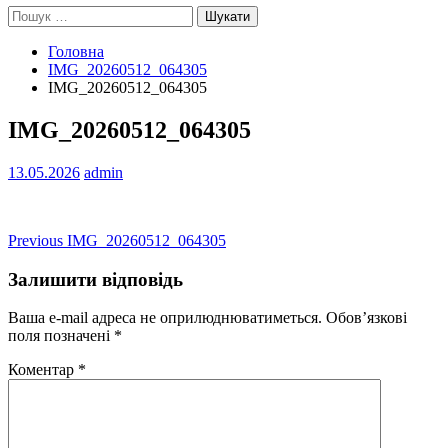
Пошук:
Головна
IMG_20260512_064305
IMG_20260512_064305
IMG_20260512_064305
13.05.2026
admin
Навігація
Previous
Previous
IMG_20260512_064305
post:
записів
Залишити відповідь
Ваша e-mail адреса не оприлюднюватиметься.
Обов’язкові
поля позначені
*
Коментар
*