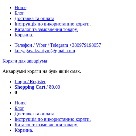
Skip
Home
to
Блог
content
Доставка та оплата
Інструкція по використанню коряги.
Каталог та замовлення товару.
Корзина.
Телефон / Viber / Telegram +380979198057
koryagavakvariym@gmail.com
Коряги для акваріума
Акваріумні коряги на будь-який смак.
Login / Register
Shopping Cart
/
₴
0.00
0
Home
Блог
Доставка та оплата
Інструкція по використанню коряги.
Каталог та замовлення товару.
Корзина.