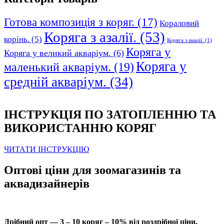
Готова композиція з коряг.
(17)
Кораловий
Коряга з азалії.
(53)
корінь.
(5)
Коряга з акації.
(1)
Коряга у
Коряга у великий акваріум.
(6)
Коряга у
маленький акваріум.
(19)
средній акваріум.
(34)
ІНСТРУКЦІЯ ПО ЗАТОПЛЕННЮ ТА
ВИКОРИСТАННЮ КОРЯГ
ЧИТАТИ ІНСТРУКЦІЮ
Оптові ціни для зоомагазинів та
аквадизайнерів
Дрібний опт — 3 – 10 коряг – 10% від роздрібної ціни.