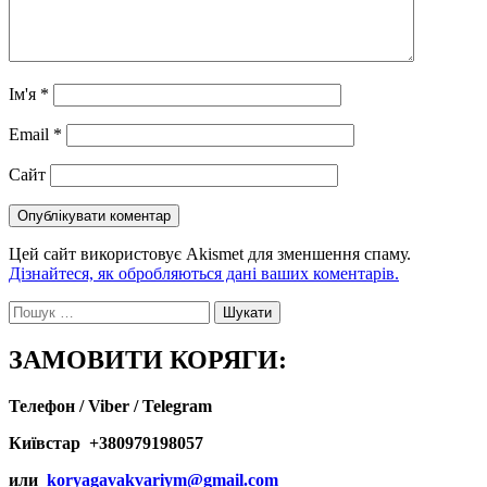
Ім'я
*
Email
*
Сайт
Цей сайт використовує Akismet для зменшення спаму.
Дізнайтеся, як обробляються дані ваших коментарів.
Пошук:
ЗАМОВИТИ КОРЯГИ:
Телефон / Viber / Telegram
Київстар +380979198057
или
koryagavakvariym@gmail.com