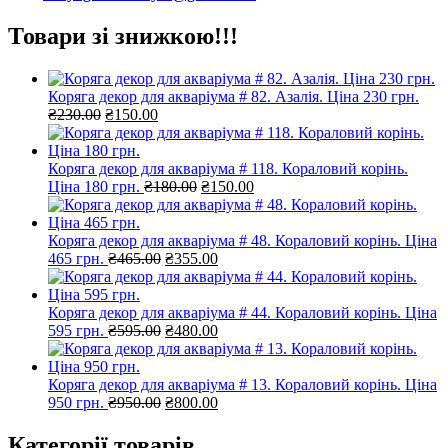
Товари зі знижкою!!!
Коряга декор для акваріума # 82. Азалія. Ціна 230 грн.
Оригінальна
Поточна
₴
230.00
₴
150.00
ціна:
ціна:
₴230.00.
₴150.00.
Коряга декор для акваріума # 118. Кораловий корінь.
Оригінальна
Поточна
Ціна 180 грн.
₴
180.00
₴
150.00
ціна:
ціна:
₴180.00.
₴150.00.
Коряга декор для акваріума # 48. Кораловий корінь. Ціна
Оригінальна
Поточна
465 грн.
₴
465.00
₴
355.00
ціна:
ціна:
₴465.00.
₴355.00.
Коряга декор для акваріума # 44. Кораловий корінь. Ціна
Оригінальна
Поточна
595 грн.
₴
595.00
₴
480.00
ціна:
ціна:
₴595.00.
₴480.00.
Коряга декор для акваріума # 13. Кораловий корінь. Ціна
Оригінальна
Поточна
950 грн.
₴
950.00
₴
800.00
ціна:
ціна:
₴950.00.
₴800.00.
Категорії товарів