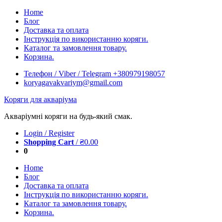
Skip
Home
to
Блог
content
Доставка та оплата
Інструкція по використанню коряги.
Каталог та замовлення товару.
Корзина.
Телефон / Viber / Telegram +380979198057
koryagavakvariym@gmail.com
Коряги для акваріума
Акваріумні коряги на будь-який смак.
Login / Register
Shopping Cart
/
₴
0.00
0
Home
Блог
Доставка та оплата
Інструкція по використанню коряги.
Каталог та замовлення товару.
Корзина.