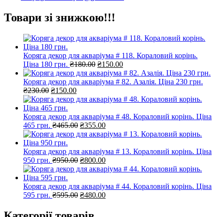
Товари зі знижкою!!!
Коряга декор для акваріума # 118. Кораловий корінь.
Оригінальна
Поточна
Ціна 180 грн.
₴
180.00
₴
150.00
ціна:
ціна:
₴180.00.
₴150.00.
Коряга декор для акваріума # 82. Азалія. Ціна 230 грн.
Оригінальна
Поточна
₴
230.00
₴
150.00
ціна:
ціна:
₴230.00.
₴150.00.
Коряга декор для акваріума # 48. Кораловий корінь. Ціна
Оригінальна
Поточна
465 грн.
₴
465.00
₴
355.00
ціна:
ціна:
₴465.00.
₴355.00.
Коряга декор для акваріума # 13. Кораловий корінь. Ціна
Оригінальна
Поточна
950 грн.
₴
950.00
₴
800.00
ціна:
ціна:
₴950.00.
₴800.00.
Коряга декор для акваріума # 44. Кораловий корінь. Ціна
Оригінальна
Поточна
595 грн.
₴
595.00
₴
480.00
ціна:
ціна:
₴595.00.
₴480.00.
Категорії товарів