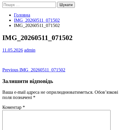
Пошук:
Головна
IMG_20260511_071502
IMG_20260511_071502
IMG_20260511_071502
11.05.2026
admin
Навігація
Previous
Previous
IMG_20260511_071502
post:
записів
Залишити відповідь
Ваша e-mail адреса не оприлюднюватиметься.
Обов’язкові
поля позначені
*
Коментар
*