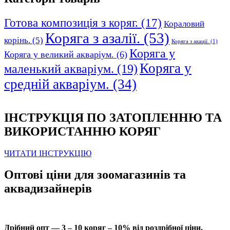
Готова композиція з коряг.
(17)
Кораловий
Коряга з азалії.
(53)
корінь.
(5)
Коряга з акації.
(1)
Коряга у
Коряга у великий акваріум.
(6)
Коряга у
маленький акваріум.
(19)
средній акваріум.
(34)
ІНСТРУКЦІЯ ПО ЗАТОПЛЕННЮ ТА
ВИКОРИСТАННЮ КОРЯГ
ЧИТАТИ ІНСТРУКЦІЮ
Оптові ціни для зоомагазинів та
аквадизайнерів
Дрібний опт — 3 – 10 коряг – 10% від роздрібної ціни.