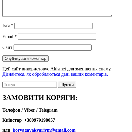
Ім'я
*
Email
*
Сайт
Цей сайт використовує Akismet для зменшення спаму.
Дізнайтеся, як обробляються дані ваших коментарів.
Пошук:
ЗАМОВИТИ КОРЯГИ:
Телефон / Viber / Telegram
Київстар +380979198057
или
koryagavakvariym@gmail.com