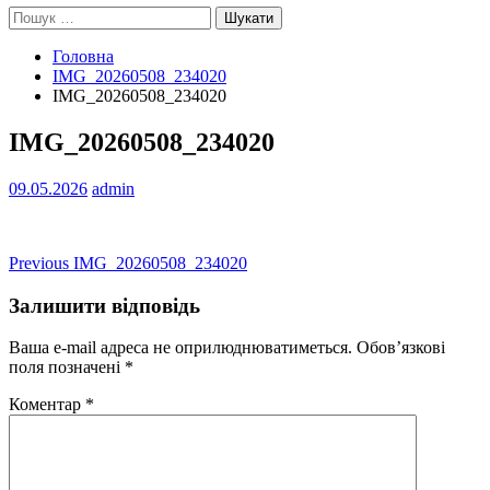
Пошук:
Головна
IMG_20260508_234020
IMG_20260508_234020
IMG_20260508_234020
09.05.2026
admin
Навігація
Previous
Previous
IMG_20260508_234020
post:
записів
Залишити відповідь
Ваша e-mail адреса не оприлюднюватиметься.
Обов’язкові
поля позначені
*
Коментар
*