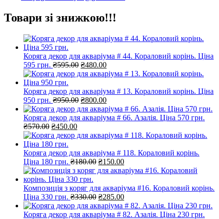
Товари зі знижкою!!!
Коряга декор для акваріума # 44. Кораловий корінь. Ціна
Оригінальна
Поточна
595 грн.
₴
595.00
₴
480.00
ціна:
ціна:
₴595.00.
₴480.00.
Коряга декор для акваріума # 13. Кораловий корінь. Ціна
Оригінальна
Поточна
950 грн.
₴
950.00
₴
800.00
ціна:
ціна:
₴950.00.
₴800.00.
Коряга декор для акваріума # 66. Азалія. Ціна 570 грн.
Оригінальна
Поточна
₴
570.00
₴
450.00
ціна:
ціна:
₴570.00.
₴450.00.
Коряга декор для акваріума # 118. Кораловий корінь.
Оригінальна
Поточна
Ціна 180 грн.
₴
180.00
₴
150.00
ціна:
ціна:
₴180.00.
₴150.00.
Композиція з коряг для акваріума #16. Кораловий корінь.
Оригінальна
Поточна
Ціна 330 грн.
₴
330.00
₴
285.00
ціна:
ціна:
₴330.00.
₴285.00.
Коряга декор для акваріума # 82. Азалія. Ціна 230 грн.