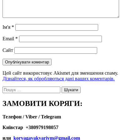
Ім'я
*
Email
*
Сайт
Цей сайт використовує Akismet для зменшення спаму.
Дізнайтеся, як обробляються дані ваших коментарів.
Пошук:
ЗАМОВИТИ КОРЯГИ:
Телефон / Viber / Telegram
Київстар +380979198057
или
koryagavakvariym@gmail.com