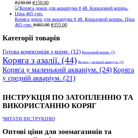
Оригінальна
Поточна
₴
230.00
₴
150.00
ціна:
ціна:
₴230.00.
₴150.00.
Коряга декор для акваріума # 48. Кораловий корінь. Ціна
Оригінальна
Поточна
465 грн.
₴
465.00
₴
355.00
ціна:
ціна:
₴465.00.
₴355.00.
Категорії товарів
Готова композиція з коряг.
(12)
Кораловий корінь.
(5)
Коряга з азалії.
(44)
Коряга у великий акваріум.
(4)
Коряга у маленький акваріум.
(24)
Коряга
у средній акваріум.
(21)
ІНСТРУКЦІЯ ПО ЗАТОПЛЕННЮ ТА
ВИКОРИСТАННЮ КОРЯГ
ЧИТАТИ ІНСТРУКЦІЮ
Оптові ціни для зоомагазинів та