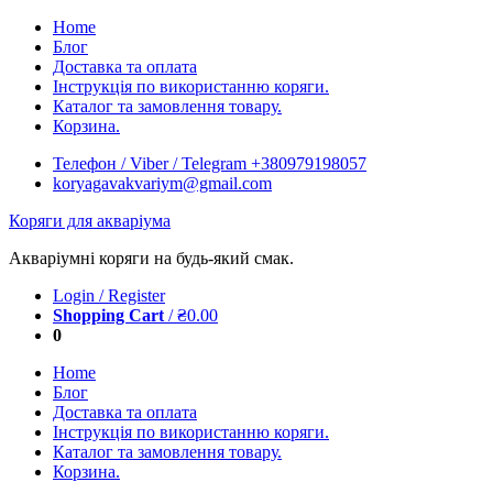
Skip
Home
to
Блог
content
Доставка та оплата
Інструкція по використанню коряги.
Каталог та замовлення товару.
Корзина.
Телефон / Viber / Telegram +380979198057
koryagavakvariym@gmail.com
Коряги для акваріума
Акваріумні коряги на будь-який смак.
Login / Register
Shopping Cart
/
₴
0.00
0
Home
Блог
Доставка та оплата
Інструкція по використанню коряги.
Каталог та замовлення товару.
Корзина.