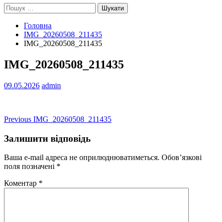
Пошук:
Головна
IMG_20260508_211435
IMG_20260508_211435
IMG_20260508_211435
09.05.2026
admin
Навігація
Previous
Previous
IMG_20260508_211435
post:
записів
Залишити відповідь
Ваша e-mail адреса не оприлюднюватиметься.
Обов’язкові
поля позначені
*
Коментар
*