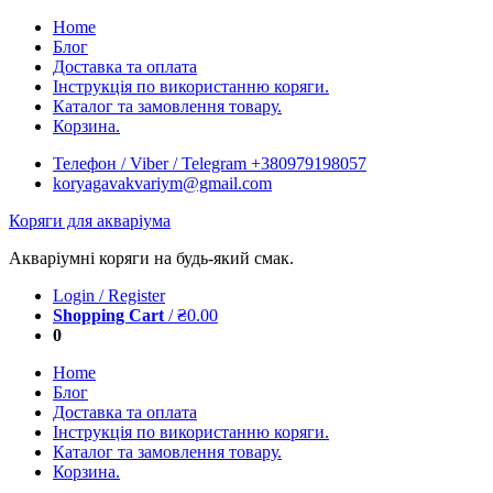
Skip
Home
to
Блог
content
Доставка та оплата
Інструкція по використанню коряги.
Каталог та замовлення товару.
Корзина.
Телефон / Viber / Telegram +380979198057
koryagavakvariym@gmail.com
Коряги для акваріума
Акваріумні коряги на будь-який смак.
Login / Register
Shopping Cart
/
₴
0.00
0
Home
Блог
Доставка та оплата
Інструкція по використанню коряги.
Каталог та замовлення товару.
Корзина.