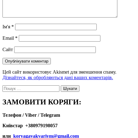
Ім'я
*
Email
*
Сайт
Цей сайт використовує Akismet для зменшення спаму.
Дізнайтеся, як обробляються дані ваших коментарів.
Пошук:
ЗАМОВИТИ КОРЯГИ:
Телефон / Viber / Telegram
Київстар +380979198057
или
koryagavakvariym@gmail.com