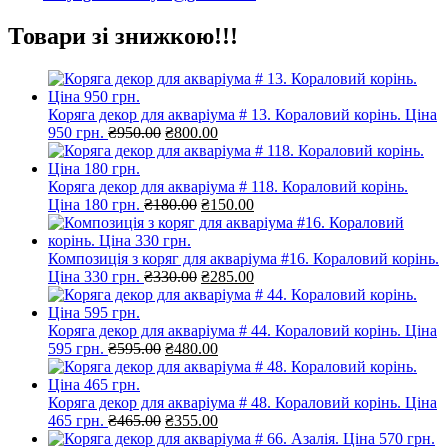
Товари зі знижкою!!!
Коряга декор для акваріума # 13. Кораловий корінь. Ціна
Оригінальна
Поточна
950 грн.
₴
950.00
₴
800.00
ціна:
ціна:
₴950.00.
₴800.00.
Коряга декор для акваріума # 118. Кораловий корінь.
Оригінальна
Поточна
Ціна 180 грн.
₴
180.00
₴
150.00
ціна:
ціна:
₴180.00.
₴150.00.
Композиція з коряг для акваріума #16. Кораловий корінь.
Оригінальна
Поточна
Ціна 330 грн.
₴
330.00
₴
285.00
ціна:
ціна:
₴330.00.
₴285.00.
Коряга декор для акваріума # 44. Кораловий корінь. Ціна
Оригінальна
Поточна
595 грн.
₴
595.00
₴
480.00
ціна:
ціна:
₴595.00.
₴480.00.
Коряга декор для акваріума # 48. Кораловий корінь. Ціна
Оригінальна
Поточна
465 грн.
₴
465.00
₴
355.00
ціна:
ціна: