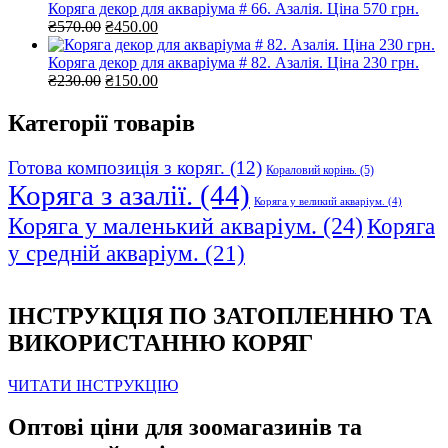
₴465.00.
₴355.00.
Коряга декор для акваріума # 66. Азалія. Ціна 570 грн.
Оригінальна
Поточна
₴
570.00
₴
450.00
ціна:
ціна:
₴570.00.
₴450.00.
Коряга декор для акваріума # 82. Азалія. Ціна 230 грн.
Оригінальна
Поточна
₴
230.00
₴
150.00
ціна:
ціна:
₴230.00.
₴150.00.
Категорії товарів
Готова композиція з коряг.
(12)
Кораловий корінь.
(5)
Коряга з азалії.
(44)
Коряга у великий акваріум.
(4)
Коряга у маленький акваріум.
(24)
Коряга
у средній акваріум.
(21)
ІНСТРУКЦІЯ ПО ЗАТОПЛЕННЮ ТА
ВИКОРИСТАННЮ КОРЯГ
ЧИТАТИ ІНСТРУКЦІЮ
Оптові ціни для зоомагазинів та