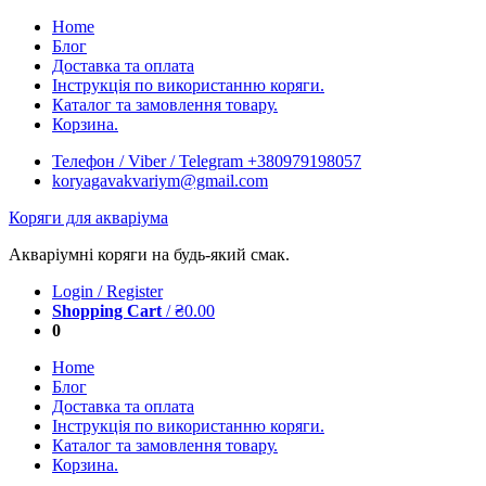
Skip
Home
to
Блог
content
Доставка та оплата
Інструкція по використанню коряги.
Каталог та замовлення товару.
Корзина.
Телефон / Viber / Telegram +380979198057
koryagavakvariym@gmail.com
Коряги для акваріума
Акваріумні коряги на будь-який смак.
Login / Register
Shopping Cart
/
₴
0.00
0
Home
Блог
Доставка та оплата
Інструкція по використанню коряги.
Каталог та замовлення товару.
Корзина.