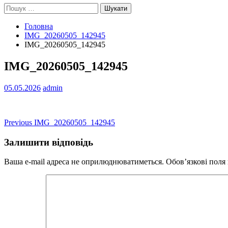
Пошук:
Головна
IMG_20260505_142945
IMG_20260505_142945
IMG_20260505_142945
05.05.2026
admin
Навігація
Previous
Previous
IMG_20260505_142945
post:
записів
Залишити відповідь
Ваша e-mail адреса не оприлюднюватиметься.
Обов’язкові поля