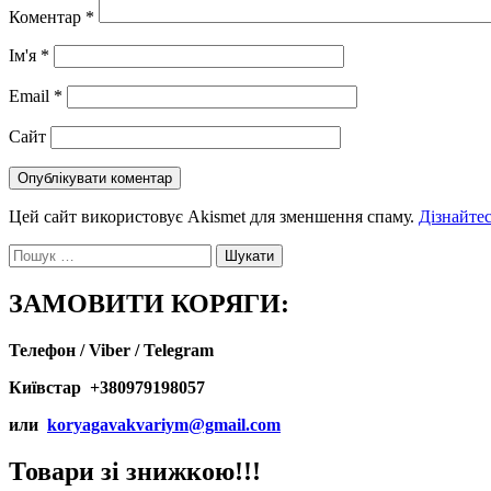
Коментар
*
Ім'я
*
Email
*
Сайт
Цей сайт використовує Akismet для зменшення спаму.
Дізнайтес
Пошук:
ЗАМОВИТИ КОРЯГИ:
Телефон / Viber / Telegram
Київстар +380979198057
или
koryagavakvariym@gmail.com
Товари зі знижкою!!!