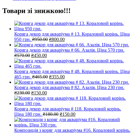
Товари зі знижкою!!!
Коряга декор для акваріума # 13. Кораловий корінь. Ціна
Оригінальна
Поточна
950 грн.
₴
950.00
₴
800.00
ціна:
ціна:
₴950.00.
₴800.00.
Коряга декор для акваріума # 66. Азалія. Ціна 570 грн.
Оригінальна
Поточна
₴
570.00
₴
450.00
ціна:
ціна:
₴570.00.
₴450.00.
Коряга декор для акваріума # 48. Кораловий корінь. Ціна
Оригінальна
Поточна
465 грн.
₴
465.00
₴
355.00
ціна:
ціна:
₴465.00.
₴355.00.
Коряга декор для акваріума # 82. Азалія. Ціна 230 грн.
Оригінальна
Поточна
₴
230.00
₴
150.00
ціна:
ціна:
₴230.00.
₴150.00.
Коряга декор для акваріума # 118. Кораловий корінь.
Оригінальна
Поточна
Ціна 180 грн.
₴
180.00
₴
150.00
ціна:
ціна:
₴180.00.
₴150.00.
Композиція з коряг для акваріума #16. Кораловий корінь.