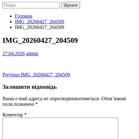
Пошук:
Головна
IMG_20260427_204509
IMG_20260427_204509
IMG_20260427_204509
27.04.2026
admin
Навігація
Previous
Previous
IMG_20260427_204509
post:
записів
Залишити відповідь
Ваша e-mail адреса не оприлюднюватиметься.
Обов’язкові
поля позначені
*
Коментар
*