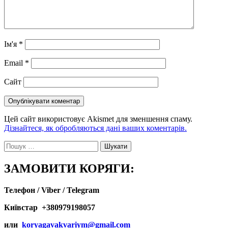
Ім'я
*
Email
*
Сайт
Цей сайт використовує Akismet для зменшення спаму.
Дізнайтеся, як обробляються дані ваших коментарів.
Пошук:
ЗАМОВИТИ КОРЯГИ:
Телефон / Viber / Telegram
Київстар +380979198057
или
koryagavakvariym@gmail.com