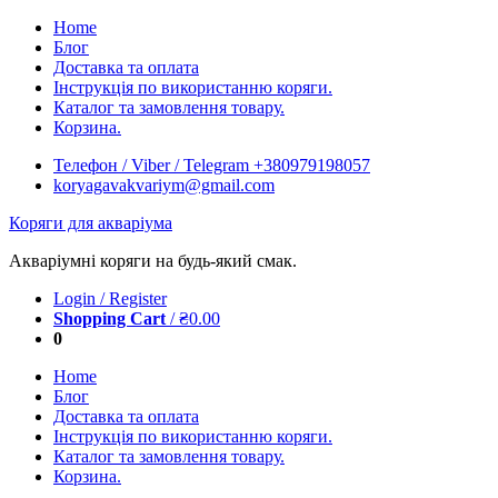
Skip
Home
to
Блог
content
Доставка та оплата
Інструкція по використанню коряги.
Каталог та замовлення товару.
Корзина.
Телефон / Viber / Telegram +380979198057
koryagavakvariym@gmail.com
Коряги для акваріума
Акваріумні коряги на будь-який смак.
Login / Register
Shopping Cart
/
₴
0.00
0
Home
Блог
Доставка та оплата
Інструкція по використанню коряги.
Каталог та замовлення товару.
Корзина.