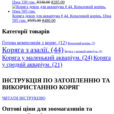
Оригінальна
Поточна
Ціна 330 грн.
₴
330.00
₴
285.00
ціна:
ціна:
₴330.00.
₴285.00.
Коряга декор для акваріума # 44. Кораловий корінь. Ціна
Оригінальна
Поточна
595 грн.
₴
595.00
₴
480.00
ціна:
ціна:
₴595.00.
₴480.00.
Категорії товарів
Готова композиція з коряг.
(12)
Кораловий корінь.
(5)
Коряга з азалії.
(44)
Коряга у великий акваріум.
(4)
Коряга у маленький акваріум.
(24)
Коряга
у средній акваріум.
(21)
ІНСТРУКЦІЯ ПО ЗАТОПЛЕННЮ ТА
ВИКОРИСТАННЮ КОРЯГ
ЧИТАТИ ІНСТРУКЦІЮ
Оптові ціни для зоомагазинів та