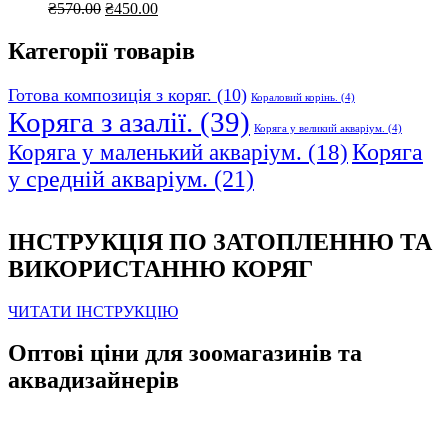
Оригінальна
Поточна
₴
570.00
₴
450.00
ціна:
ціна:
₴570.00.
₴450.00.
Категорії товарів
Готова композиція з коряг.
(10)
Кораловий корінь.
(4)
Коряга з азалії.
(39)
Коряга у великий акваріум.
(4)
Коряга
Коряга у маленький акваріум.
(18)
у средній акваріум.
(21)
ІНСТРУКЦІЯ ПО ЗАТОПЛЕННЮ ТА
ВИКОРИСТАННЮ КОРЯГ
ЧИТАТИ ІНСТРУКЦІЮ
Оптові ціни для зоомагазинів та
аквадизайнерів