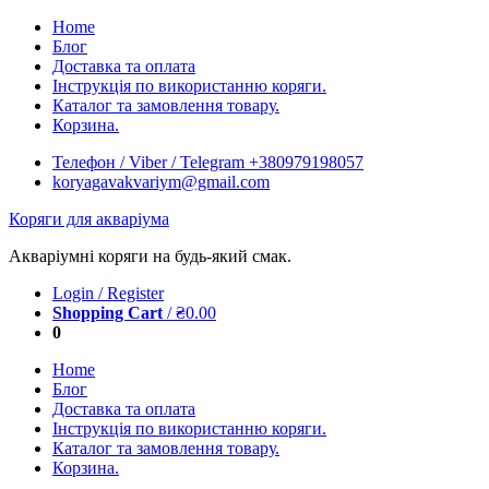
Skip
Home
to
Блог
content
Доставка та оплата
Інструкція по використанню коряги.
Каталог та замовлення товару.
Корзина.
Телефон / Viber / Telegram +380979198057
koryagavakvariym@gmail.com
Коряги для акваріума
Акваріумні коряги на будь-який смак.
Login / Register
Shopping Cart
/
₴
0.00
0
Home
Блог
Доставка та оплата
Інструкція по використанню коряги.
Каталог та замовлення товару.
Корзина.