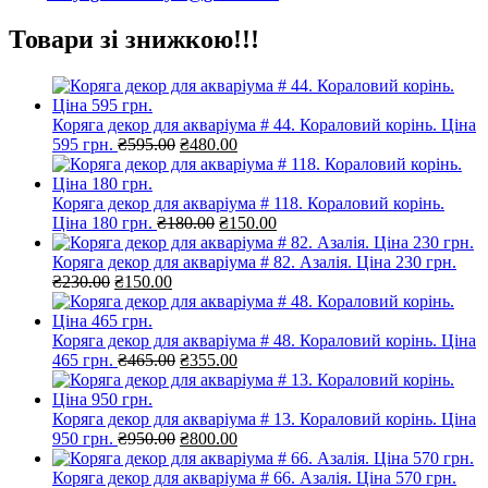
Товари зі знижкою!!!
Коряга декор для акваріума # 44. Кораловий корінь. Ціна
Оригінальна
Поточна
595 грн.
₴
595.00
₴
480.00
ціна:
ціна:
₴595.00.
₴480.00.
Коряга декор для акваріума # 118. Кораловий корінь.
Оригінальна
Поточна
Ціна 180 грн.
₴
180.00
₴
150.00
ціна:
ціна:
₴180.00.
₴150.00.
Коряга декор для акваріума # 82. Азалія. Ціна 230 грн.
Оригінальна
Поточна
₴
230.00
₴
150.00
ціна:
ціна:
₴230.00.
₴150.00.
Коряга декор для акваріума # 48. Кораловий корінь. Ціна
Оригінальна
Поточна
465 грн.
₴
465.00
₴
355.00
ціна:
ціна:
₴465.00.
₴355.00.
Коряга декор для акваріума # 13. Кораловий корінь. Ціна
Оригінальна
Поточна
950 грн.
₴
950.00
₴
800.00
ціна:
ціна:
₴950.00.
₴800.00.
Коряга декор для акваріума # 66. Азалія. Ціна 570 грн.