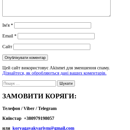
Ім'я
*
Email
*
Сайт
Цей сайт використовує Akismet для зменшення спаму.
Дізнайтеся, як обробляються дані ваших коментарів.
Пошук:
ЗАМОВИТИ КОРЯГИ:
Телефон / Viber / Telegram
Київстар +380979198057
или
koryagavakvariym@gmail.com