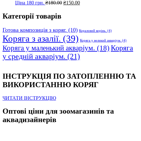
Оригінальна
Поточна
Ціна 180 грн.
₴
180.00
₴
150.00
ціна:
ціна:
₴180.00.
₴150.00.
Категорії товарів
Готова композиція з коряг.
(10)
Кораловий корінь.
(4)
Коряга з азалії.
(39)
Коряга у великий акваріум.
(4)
Коряга
Коряга у маленький акваріум.
(18)
у средній акваріум.
(21)
ІНСТРУКЦІЯ ПО ЗАТОПЛЕННЮ ТА
ВИКОРИСТАННЮ КОРЯГ
ЧИТАТИ ІНСТРУКЦІЮ
Оптові ціни для зоомагазинів та
аквадизайнерів