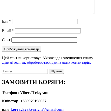
Ім'я
*
Email
*
Сайт
Цей сайт використовує Akismet для зменшення спаму.
Дізнайтеся, як обробляються дані ваших коментарів.
Пошук:
ЗАМОВИТИ КОРЯГИ:
Телефон / Viber / Telegram
Київстар +380979198057
или
koryagavakvariym@gmail.com