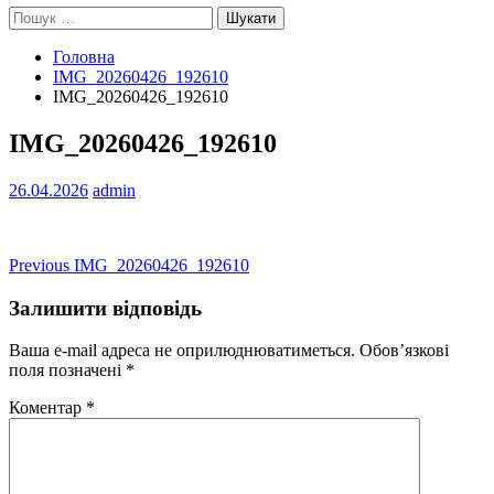
Пошук:
Головна
IMG_20260426_192610
IMG_20260426_192610
IMG_20260426_192610
26.04.2026
admin
Навігація
Previous
Previous
IMG_20260426_192610
post:
записів
Залишити відповідь
Ваша e-mail адреса не оприлюднюватиметься.
Обов’язкові
поля позначені
*
Коментар
*