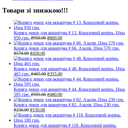
Товари зі знижкою!!!
Коряга декор для акваріума # 13. Кораловий корінь. Ціна
Оригінальна
Поточна
950 грн.
₴
950.00
₴
800.00
ціна:
ціна:
₴950.00.
₴800.00.
Коряга декор для акваріума # 66. Азалія. Ціна 570 грн.
Оригінальна
Поточна
₴
570.00
₴
450.00
ціна:
ціна:
₴570.00.
₴450.00.
Коряга декор для акваріума # 48. Кораловий корінь. Ціна
Оригінальна
Поточна
465 грн.
₴
465.00
₴
355.00
ціна:
ціна:
₴465.00.
₴355.00.
Коряга декор для акваріума # 44. Кораловий корінь. Ціна
Оригінальна
Поточна
595 грн.
₴
595.00
₴
480.00
ціна:
ціна:
₴595.00.
₴480.00.
Коряга декор для акваріума # 82. Азалія. Ціна 230 грн.
Оригінальна
Поточна
₴
230.00
₴
150.00
ціна:
ціна:
₴230.00.
₴150.00.
Коряга декор для акваріума # 118. Кораловий корінь.