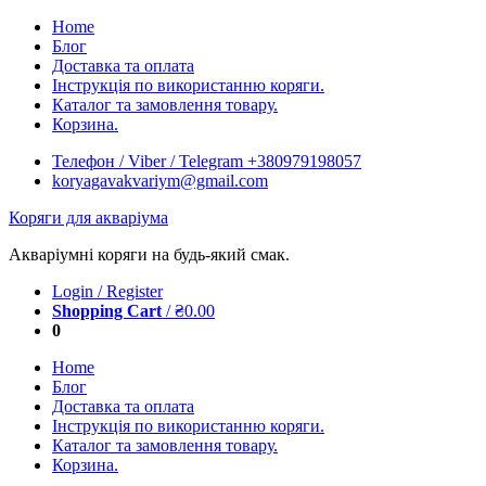
Skip
Home
to
Блог
content
Доставка та оплата
Інструкція по використанню коряги.
Каталог та замовлення товару.
Корзина.
Телефон / Viber / Telegram +380979198057
koryagavakvariym@gmail.com
Коряги для акваріума
Акваріумні коряги на будь-який смак.
Login / Register
Shopping Cart
/
₴
0.00
0
Home
Блог
Доставка та оплата
Інструкція по використанню коряги.
Каталог та замовлення товару.
Корзина.