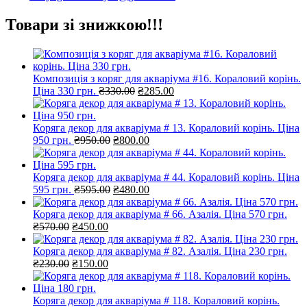
Товари зі знижкою!!!
Композиція з коряг для акваріума #16. Кораловий корінь.
Оригінальна
Поточна
Ціна 330 грн.
₴
330.00
₴
285.00
ціна:
ціна:
₴330.00.
₴285.00.
Коряга декор для акваріума # 13. Кораловий корінь. Ціна
Оригінальна
Поточна
950 грн.
₴
950.00
₴
800.00
ціна:
ціна:
₴950.00.
₴800.00.
Коряга декор для акваріума # 44. Кораловий корінь. Ціна
Оригінальна
Поточна
595 грн.
₴
595.00
₴
480.00
ціна:
ціна:
₴595.00.
₴480.00.
Коряга декор для акваріума # 66. Азалія. Ціна 570 грн.
Оригінальна
Поточна
₴
570.00
₴
450.00
ціна:
ціна:
₴570.00.
₴450.00.
Коряга декор для акваріума # 82. Азалія. Ціна 230 грн.
Оригінальна
Поточна
₴
230.00
₴
150.00
ціна:
ціна:
₴230.00.
₴150.00.
Коряга декор для акваріума # 118. Кораловий корінь.