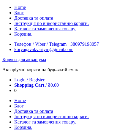
Skip
Home
to
Блог
content
Доставка та оплата
Інструкція по використанню коряги.
Каталог та замовлення товару.
Корзина.
Телефон / Viber / Telegram +380979198057
koryagavakvariym@gmail.com
Коряги для акваріума
Акваріумні коряги на будь-який смак.
Login / Register
Shopping Cart
/
₴
0.00
0
Home
Блог
Доставка та оплата
Інструкція по використанню коряги.
Каталог та замовлення товару.
Корзина.