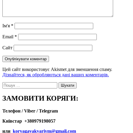
Ім'я
*
Email
*
Сайт
Цей сайт використовує Akismet для зменшення спаму.
Дізнайтеся, як обробляються дані ваших коментарів.
Пошук:
ЗАМОВИТИ КОРЯГИ:
Телефон / Viber / Telegram
Київстар +380979198057
или
koryagavakvariym@gmail.com