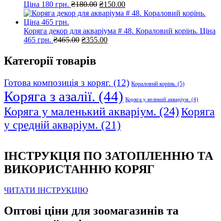
Оригінальна
Поточна
Ціна 180 грн.
₴
180.00
₴
150.00
ціна:
ціна:
₴180.00.
₴150.00.
Коряга декор для акваріума # 48. Кораловий корінь. Ціна
Оригінальна
Поточна
465 грн.
₴
465.00
₴
355.00
ціна:
ціна:
₴465.00.
₴355.00.
Категорії товарів
Готова композиція з коряг.
(12)
Кораловий корінь.
(5)
Коряга з азалії.
(44)
Коряга у великий акваріум.
(4)
Коряга у маленький акваріум.
(24)
Коряга
у средній акваріум.
(21)
ІНСТРУКЦІЯ ПО ЗАТОПЛЕННЮ ТА
ВИКОРИСТАННЮ КОРЯГ
ЧИТАТИ ІНСТРУКЦІЮ
Оптові ціни для зоомагазинів та