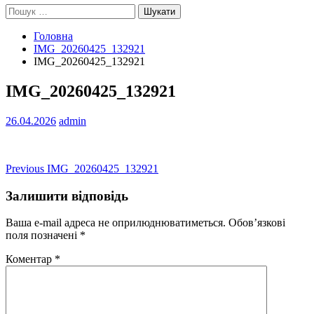
Пошук:
Головна
IMG_20260425_132921
IMG_20260425_132921
IMG_20260425_132921
26.04.2026
admin
Навігація
Previous
Previous
IMG_20260425_132921
post:
записів
Залишити відповідь
Ваша e-mail адреса не оприлюднюватиметься.
Обов’язкові
поля позначені
*
Коментар
*