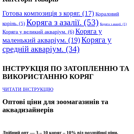
Готова композиція з коряг.
(17)
Кораловий
Коряга з азалії.
(53)
корінь.
(5)
Коряга з акації.
(1)
Коряга у
Коряга у великий акваріум.
(6)
Коряга у
маленький акваріум.
(19)
средній акваріум.
(34)
ІНСТРУКЦІЯ ПО ЗАТОПЛЕННЮ ТА
ВИКОРИСТАННЮ КОРЯГ
ЧИТАТИ ІНСТРУКЦІЮ
Оптові ціни для зоомагазинів та
аквадизайнерів
Дрібний опт — 3 – 10 коряг – 10% від роздрібної ціни.