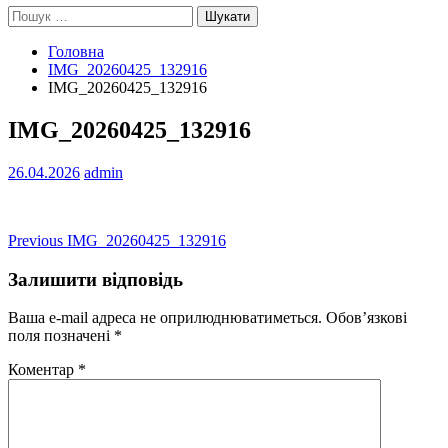
Пошук:
Головна
IMG_20260425_132916
IMG_20260425_132916
IMG_20260425_132916
26.04.2026
admin
Навігація
Previous
Previous
IMG_20260425_132916
post:
записів
Залишити відповідь
Ваша e-mail адреса не оприлюднюватиметься.
Обов’язкові
поля позначені
*
Коментар
*