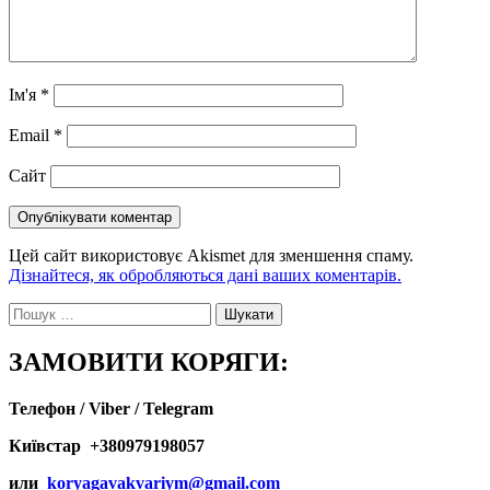
Ім'я
*
Email
*
Сайт
Цей сайт використовує Akismet для зменшення спаму.
Дізнайтеся, як обробляються дані ваших коментарів.
Пошук:
ЗАМОВИТИ КОРЯГИ:
Телефон / Viber / Telegram
Київстар +380979198057
или
koryagavakvariym@gmail.com