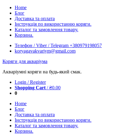
Skip
Home
to
Блог
content
Доставка та оплата
Інструкція по використанню коряги.
Каталог та замовлення товару.
Корзина.
Телефон / Viber / Telegram +380979198057
koryagavakvariym@gmail.com
Коряги для акваріума
Акваріумні коряги на будь-який смак.
Login / Register
Shopping Cart
/
₴
0.00
0
Home
Блог
Доставка та оплата
Інструкція по використанню коряги.
Каталог та замовлення товару.
Корзина.