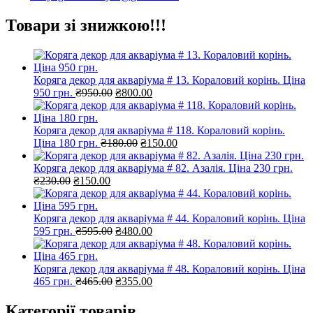
Товари зі знижкою!!!
Коряга декор для акваріума # 13. Кораловий корінь. Ціна
Оригінальна
Поточна
950 грн.
₴
950.00
₴
800.00
ціна:
ціна:
₴950.00.
₴800.00.
Коряга декор для акваріума # 118. Кораловий корінь.
Оригінальна
Поточна
Ціна 180 грн.
₴
180.00
₴
150.00
ціна:
ціна:
₴180.00.
₴150.00.
Коряга декор для акваріума # 82. Азалія. Ціна 230 грн.
Оригінальна
Поточна
₴
230.00
₴
150.00
ціна:
ціна:
₴230.00.
₴150.00.
Коряга декор для акваріума # 44. Кораловий корінь. Ціна
Оригінальна
Поточна
595 грн.
₴
595.00
₴
480.00
ціна:
ціна:
₴595.00.
₴480.00.
Коряга декор для акваріума # 48. Кораловий корінь. Ціна
Оригінальна
Поточна
465 грн.
₴
465.00
₴
355.00
ціна:
ціна:
₴465.00.
₴355.00.
Категорії товарів