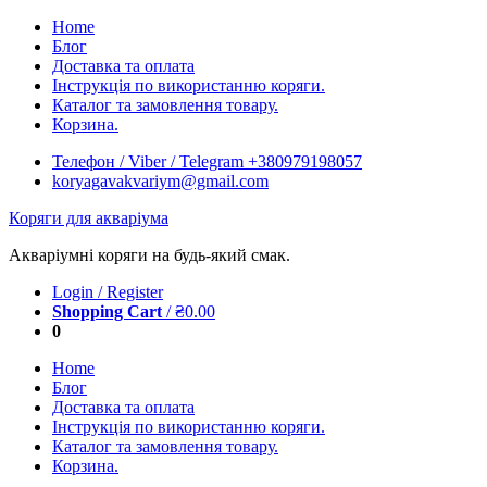
Skip
Home
to
Блог
content
Доставка та оплата
Інструкція по використанню коряги.
Каталог та замовлення товару.
Корзина.
Телефон / Viber / Telegram +380979198057
koryagavakvariym@gmail.com
Коряги для акваріума
Акваріумні коряги на будь-який смак.
Login / Register
Shopping Cart
/
₴
0.00
0
Home
Блог
Доставка та оплата
Інструкція по використанню коряги.
Каталог та замовлення товару.
Корзина.