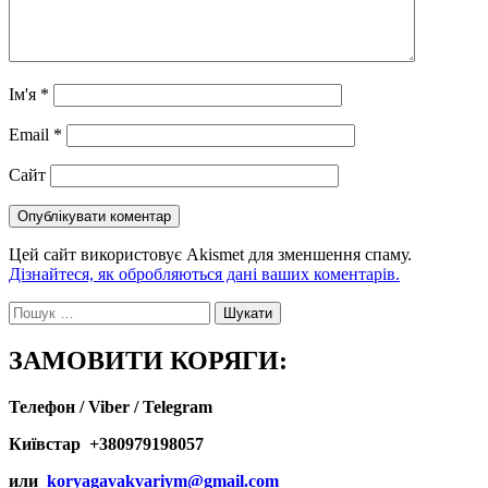
Ім'я
*
Email
*
Сайт
Цей сайт використовує Akismet для зменшення спаму.
Дізнайтеся, як обробляються дані ваших коментарів.
Пошук:
ЗАМОВИТИ КОРЯГИ:
Телефон / Viber / Telegram
Київстар +380979198057
или
koryagavakvariym@gmail.com