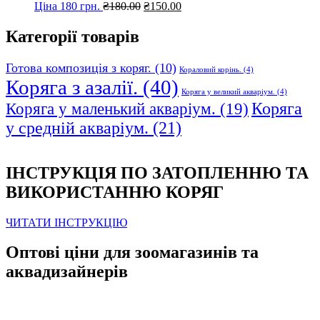
Оригінальна
Поточна
Ціна 180 грн.
₴
180.00
₴
150.00
ціна:
ціна:
₴180.00.
₴150.00.
Категорії товарів
Готова композиція з коряг.
(10)
Кораловий корінь.
(4)
Коряга з азалії.
(40)
Коряга у великий акваріум.
(4)
Коряга
Коряга у маленький акваріум.
(19)
у средній акваріум.
(21)
ІНСТРУКЦІЯ ПО ЗАТОПЛЕННЮ ТА
ВИКОРИСТАННЮ КОРЯГ
ЧИТАТИ ІНСТРУКЦІЮ
Оптові ціни для зоомагазинів та
аквадизайнерів