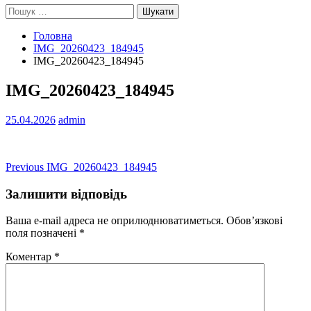
Пошук:
Головна
IMG_20260423_184945
IMG_20260423_184945
IMG_20260423_184945
25.04.2026
admin
Навігація
Previous
Previous
IMG_20260423_184945
post:
записів
Залишити відповідь
Ваша e-mail адреса не оприлюднюватиметься.
Обов’язкові
поля позначені
*
Коментар
*