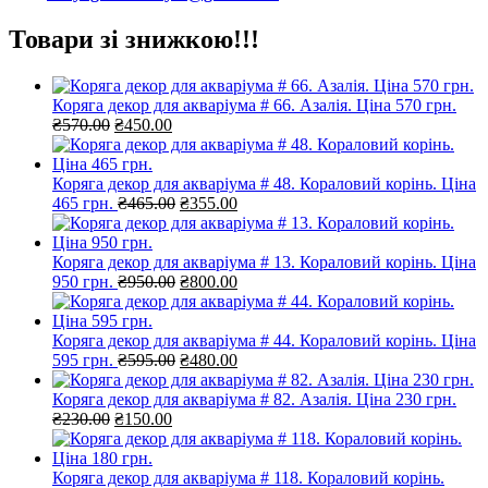
Товари зі знижкою!!!
Коряга декор для акваріума # 66. Азалія. Ціна 570 грн.
Оригінальна
Поточна
₴
570.00
₴
450.00
ціна:
ціна:
₴570.00.
₴450.00.
Коряга декор для акваріума # 48. Кораловий корінь. Ціна
Оригінальна
Поточна
465 грн.
₴
465.00
₴
355.00
ціна:
ціна:
₴465.00.
₴355.00.
Коряга декор для акваріума # 13. Кораловий корінь. Ціна
Оригінальна
Поточна
950 грн.
₴
950.00
₴
800.00
ціна:
ціна:
₴950.00.
₴800.00.
Коряга декор для акваріума # 44. Кораловий корінь. Ціна
Оригінальна
Поточна
595 грн.
₴
595.00
₴
480.00
ціна:
ціна:
₴595.00.
₴480.00.
Коряга декор для акваріума # 82. Азалія. Ціна 230 грн.
Оригінальна
Поточна
₴
230.00
₴
150.00
ціна:
ціна:
₴230.00.
₴150.00.
Коряга декор для акваріума # 118. Кораловий корінь.