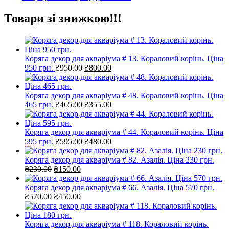
Товари зі знижкою!!!
Коряга декор для акваріума # 13. Кораловий корінь. Ціна
Оригінальна
Поточна
950 грн.
₴
950.00
₴
800.00
ціна:
ціна:
₴950.00.
₴800.00.
Коряга декор для акваріума # 48. Кораловий корінь. Ціна
Оригінальна
Поточна
465 грн.
₴
465.00
₴
355.00
ціна:
ціна:
₴465.00.
₴355.00.
Коряга декор для акваріума # 44. Кораловий корінь. Ціна
Оригінальна
Поточна
595 грн.
₴
595.00
₴
480.00
ціна:
ціна:
₴595.00.
₴480.00.
Коряга декор для акваріума # 82. Азалія. Ціна 230 грн.
Оригінальна
Поточна
₴
230.00
₴
150.00
ціна:
ціна:
₴230.00.
₴150.00.
Коряга декор для акваріума # 66. Азалія. Ціна 570 грн.
Оригінальна
Поточна
₴
570.00
₴
450.00
ціна:
ціна:
₴570.00.
₴450.00.
Коряга декор для акваріума # 118. Кораловий корінь.