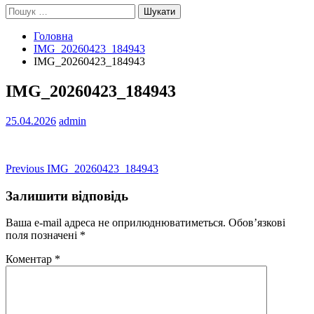
Пошук:
Головна
IMG_20260423_184943
IMG_20260423_184943
IMG_20260423_184943
25.04.2026
admin
Навігація
Previous
Previous
IMG_20260423_184943
post:
записів
Залишити відповідь
Ваша e-mail адреса не оприлюднюватиметься.
Обов’язкові
поля позначені
*
Коментар
*