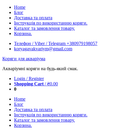
Skip
Home
to
Блог
content
Доставка та оплата
Інструкція по використанню коряги.
Каталог та замовлення товару.
Корзина.
Телефон / Viber / Telegram +380979198057
koryagavakvariym@gmail.com
Коряги для акваріума
Акваріумні коряги на будь-який смак.
Login / Register
Shopping Cart
/
₴
0.00
0
Home
Блог
Доставка та оплата
Інструкція по використанню коряги.
Каталог та замовлення товару.
Корзина.