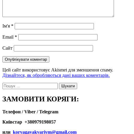
Ім'я
*
Email
*
Сайт
Цей сайт використовує Akismet для зменшення спаму.
Дізнайтеся, як обробляються дані ваших коментарів.
Пошук:
ЗАМОВИТИ КОРЯГИ:
Телефон / Viber / Telegram
Київстар +380979198057
или
koryagavakvariym@gmail.com