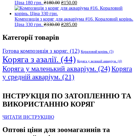
Оригінальна
Поточна
Ціна 180 грн.
₴
180.00
₴
150.00
ціна:
ціна:
₴180.00.
₴150.00.
Композиція з коряг для акваріума #16. Кораловий корінь.
Оригінальна
Поточна
Ціна 330 грн.
₴
330.00
₴
285.00
ціна:
ціна:
₴330.00.
₴285.00.
Категорії товарів
Готова композиція з коряг.
(12)
Кораловий корінь.
(5)
Коряга з азалії.
(44)
Коряга у великий акваріум.
(4)
Коряга у маленький акваріум.
(24)
Коряга
у средній акваріум.
(21)
ІНСТРУКЦІЯ ПО ЗАТОПЛЕННЮ ТА
ВИКОРИСТАННЮ КОРЯГ
ЧИТАТИ ІНСТРУКЦІЮ
Оптові ціни для зоомагазинів та