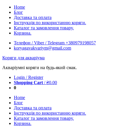
Skip
Home
to
Блог
content
Доставка та оплата
Інструкція по використанню коряги.
Каталог та замовлення товару.
Корзина.
Телефон / Viber / Telegram +380979198057
koryagavakvariym@gmail.com
Коряги для акваріума
Акваріумні коряги на будь-який смак.
Login / Register
Shopping Cart
/
₴
0.00
0
Home
Блог
Доставка та оплата
Інструкція по використанню коряги.
Каталог та замовлення товару.
Корзина.