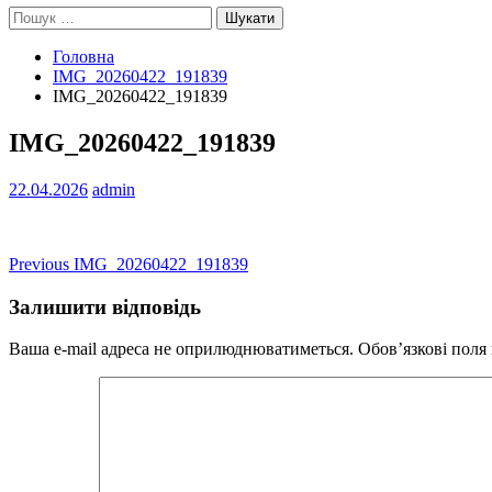
Пошук:
Головна
IMG_20260422_191839
IMG_20260422_191839
IMG_20260422_191839
22.04.2026
admin
Навігація
Previous
Previous
IMG_20260422_191839
post:
записів
Залишити відповідь
Ваша e-mail адреса не оприлюднюватиметься.
Обов’язкові поля