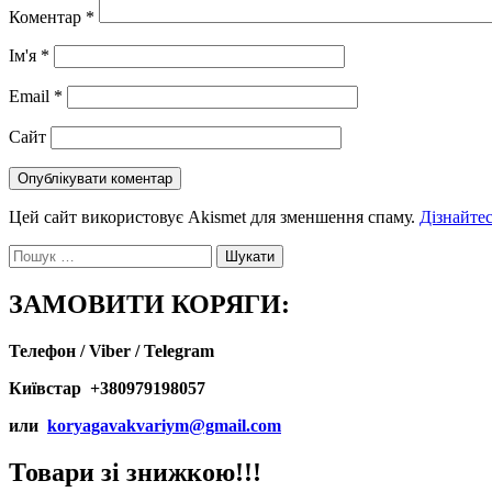
Коментар
*
Ім'я
*
Email
*
Сайт
Цей сайт використовує Akismet для зменшення спаму.
Дізнайтес
Пошук:
ЗАМОВИТИ КОРЯГИ:
Телефон / Viber / Telegram
Київстар +380979198057
или
koryagavakvariym@gmail.com
Товари зі знижкою!!!