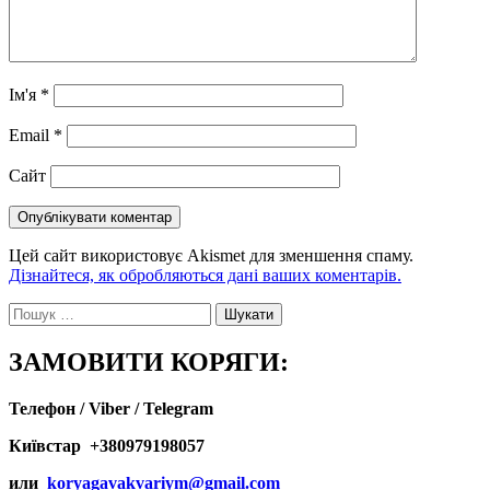
Ім'я
*
Email
*
Сайт
Цей сайт використовує Akismet для зменшення спаму.
Дізнайтеся, як обробляються дані ваших коментарів.
Пошук:
ЗАМОВИТИ КОРЯГИ:
Телефон / Viber / Telegram
Київстар +380979198057
или
koryagavakvariym@gmail.com