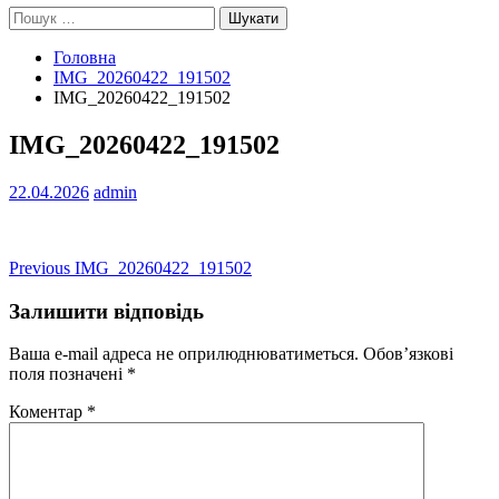
Пошук:
Головна
IMG_20260422_191502
IMG_20260422_191502
IMG_20260422_191502
22.04.2026
admin
Навігація
Previous
Previous
IMG_20260422_191502
post:
записів
Залишити відповідь
Ваша e-mail адреса не оприлюднюватиметься.
Обов’язкові
поля позначені
*
Коментар
*