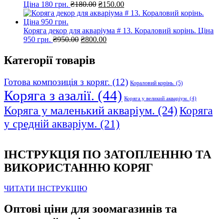
Оригінальна
Поточна
Ціна 180 грн.
₴
180.00
₴
150.00
ціна:
ціна:
₴180.00.
₴150.00.
Коряга декор для акваріума # 13. Кораловий корінь. Ціна
Оригінальна
Поточна
950 грн.
₴
950.00
₴
800.00
ціна:
ціна:
₴950.00.
₴800.00.
Категорії товарів
Готова композиція з коряг.
(12)
Кораловий корінь.
(5)
Коряга з азалії.
(44)
Коряга у великий акваріум.
(4)
Коряга у маленький акваріум.
(24)
Коряга
у средній акваріум.
(21)
ІНСТРУКЦІЯ ПО ЗАТОПЛЕННЮ ТА
ВИКОРИСТАННЮ КОРЯГ
ЧИТАТИ ІНСТРУКЦІЮ
Оптові ціни для зоомагазинів та