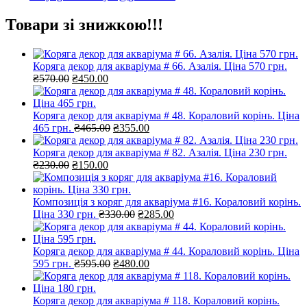
Товари зі знижкою!!!
Коряга декор для акваріума # 66. Азалія. Ціна 570 грн.
Оригінальна
Поточна
₴
570.00
₴
450.00
ціна:
ціна:
₴570.00.
₴450.00.
Коряга декор для акваріума # 48. Кораловий корінь. Ціна
Оригінальна
Поточна
465 грн.
₴
465.00
₴
355.00
ціна:
ціна:
₴465.00.
₴355.00.
Коряга декор для акваріума # 82. Азалія. Ціна 230 грн.
Оригінальна
Поточна
₴
230.00
₴
150.00
ціна:
ціна:
₴230.00.
₴150.00.
Композиція з коряг для акваріума #16. Кораловий корінь.
Оригінальна
Поточна
Ціна 330 грн.
₴
330.00
₴
285.00
ціна:
ціна:
₴330.00.
₴285.00.
Коряга декор для акваріума # 44. Кораловий корінь. Ціна
Оригінальна
Поточна
595 грн.
₴
595.00
₴
480.00
ціна:
ціна:
₴595.00.
₴480.00.
Коряга декор для акваріума # 118. Кораловий корінь.