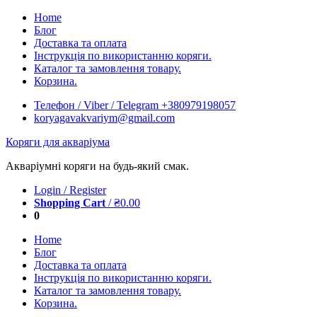
Skip
Home
to
Блог
content
Доставка та оплата
Інструкція по використанню коряги.
Каталог та замовлення товару.
Корзина.
Телефон / Viber / Telegram +380979198057
koryagavakvariym@gmail.com
Коряги для акваріума
Акваріумні коряги на будь-який смак.
Login / Register
Shopping Cart
/
₴
0.00
0
Home
Блог
Доставка та оплата
Інструкція по використанню коряги.
Каталог та замовлення товару.
Корзина.