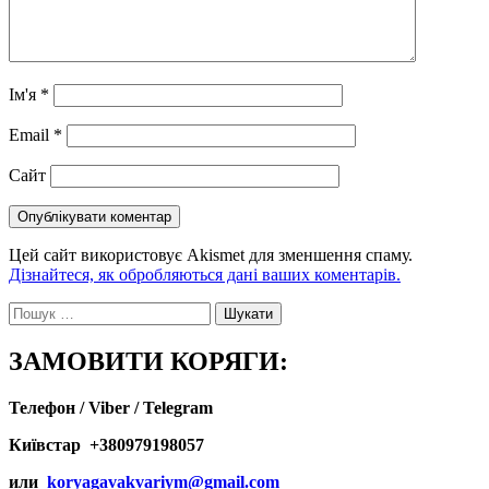
Ім'я
*
Email
*
Сайт
Цей сайт використовує Akismet для зменшення спаму.
Дізнайтеся, як обробляються дані ваших коментарів.
Пошук:
ЗАМОВИТИ КОРЯГИ:
Телефон / Viber / Telegram
Київстар +380979198057
или
koryagavakvariym@gmail.com