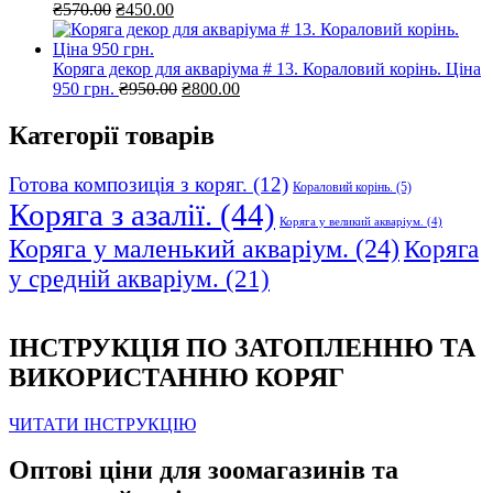
Оригінальна
Поточна
₴
570.00
₴
450.00
ціна:
ціна:
₴570.00.
₴450.00.
Коряга декор для акваріума # 13. Кораловий корінь. Ціна
Оригінальна
Поточна
950 грн.
₴
950.00
₴
800.00
ціна:
ціна:
₴950.00.
₴800.00.
Категорії товарів
Готова композиція з коряг.
(12)
Кораловий корінь.
(5)
Коряга з азалії.
(44)
Коряга у великий акваріум.
(4)
Коряга у маленький акваріум.
(24)
Коряга
у средній акваріум.
(21)
ІНСТРУКЦІЯ ПО ЗАТОПЛЕННЮ ТА
ВИКОРИСТАННЮ КОРЯГ
ЧИТАТИ ІНСТРУКЦІЮ
Оптові ціни для зоомагазинів та