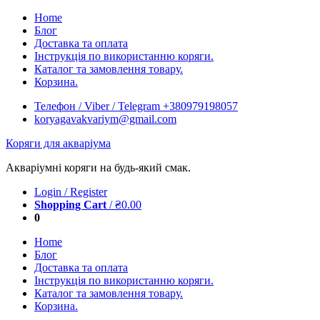
Skip
Home
to
Блог
content
Доставка та оплата
Інструкція по використанню коряги.
Каталог та замовлення товару.
Корзина.
Телефон / Viber / Telegram +380979198057
koryagavakvariym@gmail.com
Коряги для акваріума
Акваріумні коряги на будь-який смак.
Login / Register
Shopping Cart
/
₴
0.00
0
Home
Блог
Доставка та оплата
Інструкція по використанню коряги.
Каталог та замовлення товару.
Корзина.