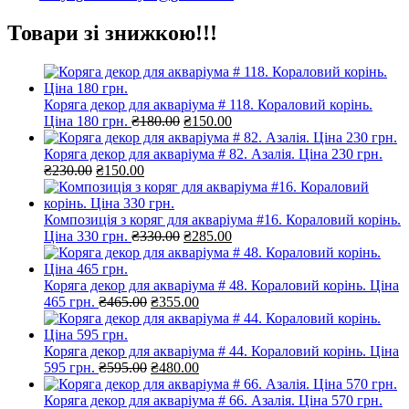
Товари зі знижкою!!!
Коряга декор для акваріума # 118. Кораловий корінь.
Оригінальна
Поточна
Ціна 180 грн.
₴
180.00
₴
150.00
ціна:
ціна:
₴180.00.
₴150.00.
Коряга декор для акваріума # 82. Азалія. Ціна 230 грн.
Оригінальна
Поточна
₴
230.00
₴
150.00
ціна:
ціна:
₴230.00.
₴150.00.
Композиція з коряг для акваріума #16. Кораловий корінь.
Оригінальна
Поточна
Ціна 330 грн.
₴
330.00
₴
285.00
ціна:
ціна:
₴330.00.
₴285.00.
Коряга декор для акваріума # 48. Кораловий корінь. Ціна
Оригінальна
Поточна
465 грн.
₴
465.00
₴
355.00
ціна:
ціна:
₴465.00.
₴355.00.
Коряга декор для акваріума # 44. Кораловий корінь. Ціна
Оригінальна
Поточна
595 грн.
₴
595.00
₴
480.00
ціна:
ціна:
₴595.00.
₴480.00.
Коряга декор для акваріума # 66. Азалія. Ціна 570 грн.