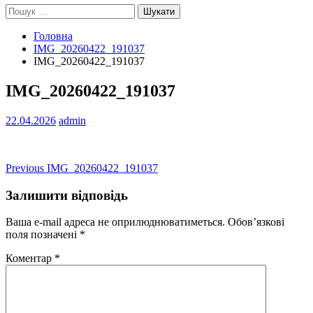
Пошук:
Головна
IMG_20260422_191037
IMG_20260422_191037
IMG_20260422_191037
22.04.2026
admin
Навігація
Previous
Previous
IMG_20260422_191037
post:
записів
Залишити відповідь
Ваша e-mail адреса не оприлюднюватиметься.
Обов’язкові
поля позначені
*
Коментар
*