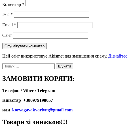
Коментар
*
Ім'я
*
Email
*
Сайт
Цей сайт використовує Akismet для зменшення спаму.
Дізнайтес
Пошук:
ЗАМОВИТИ КОРЯГИ:
Телефон / Viber / Telegram
Київстар +380979198057
или
koryagavakvariym@gmail.com
Товари зі знижкою!!!