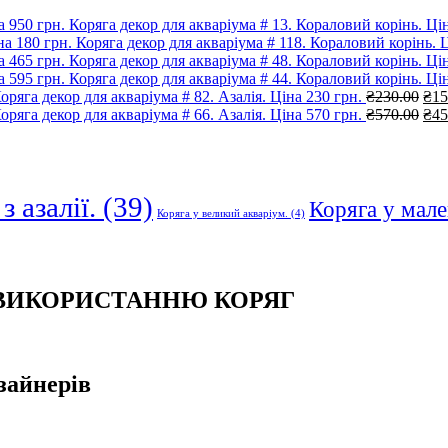
Коряга декор для акваріума # 13. Кораловий корінь. Цін
Коряга декор для акваріума # 118. Кораловий корінь. Ц
Коряга декор для акваріума # 48. Кораловий корінь. Цін
Коряга декор для акваріума # 44. Кораловий корінь. Цін
Ори
оряга декор для акваріума # 82. Азалія. Ціна 230 грн.
₴
230.00
₴
15
цін
Ори
оряга декор для акваріума # 66. Азалія. Ціна 570 грн.
₴
570.00
₴
45
₴23
цін
₴57
з азалії.
(39)
Коряга у мале
Коряга у великий акваріум.
(4)
 ВИКОРИСТАННЮ КОРЯГ
зайнерів