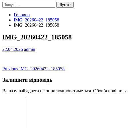
Пошук:
Головна
IMG_20260422_185058
IMG_20260422_185058
IMG_20260422_185058
22.04.2026
admin
Навігація
Previous
Previous
IMG_20260422_185058
post:
записів
Залишити відповідь
Ваша e-mail адреса не оприлюднюватиметься.
Обов’язкові поля