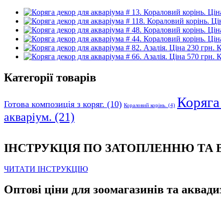
К
К
Категорії товарів
Коряга 
Готова композиція з коряг.
(10)
Кораловий корінь.
(4)
акваріум.
(21)
ІНСТРУКЦІЯ ПО ЗАТОПЛЕННЮ ТА
ЧИТАТИ ІНСТРУКЦІЮ
Оптові ціни для зоомагазинів та аквади