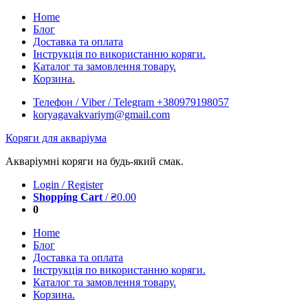
Skip
Home
to
Блог
content
Доставка та оплата
Інструкція по використанню коряги.
Каталог та замовлення товару.
Корзина.
Телефон / Viber / Telegram +380979198057
koryagavakvariym@gmail.com
Коряги для акваріума
Акваріумні коряги на будь-який смак.
Login / Register
Shopping Cart
/
₴
0.00
0
Home
Блог
Доставка та оплата
Інструкція по використанню коряги.
Каталог та замовлення товару.
Корзина.