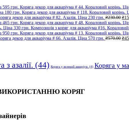
Коряга декор для акваріума # 44. Кораловий корінь. Цін
Коряга декор для акваріума # 118. Кораловий корінь. Ц
Ори
оряга декор для акваріума # 82. Азалія. Ціна 230 грн.
₴
230.00
₴
15
цін
Коряга декор для акваріума # 48. Кораловий корінь. Цін
₴23
Композиція з коряг для акваріума #16. Кораловий 
Коряга декор для акваріума # 13. Кораловий корінь. Цін
Ори
оряга декор для акваріума # 66. Азалія. Ціна 570 грн.
₴
570.00
₴
45
цін
₴57
 з азалії.
(44)
Коряга у м
Коряга у великий акваріум.
(4)
 ВИКОРИСТАННЮ КОРЯГ
зайнерів