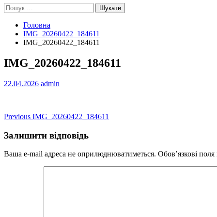
Пошук:
Головна
IMG_20260422_184611
IMG_20260422_184611
IMG_20260422_184611
22.04.2026
admin
Навігація
Previous
Previous
IMG_20260422_184611
post:
записів
Залишити відповідь
Ваша e-mail адреса не оприлюднюватиметься.
Обов’язкові поля