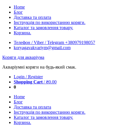
Skip
Home
to
Блог
content
Доставка та оплата
Інструкція по використанню коряги.
Каталог та замовлення товару.
Корзина.
Телефон / Viber / Telegram +380979198057
koryagavakvariym@gmail.com
Коряги для акваріума
Акваріумні коряги на будь-який смак.
Login / Register
Shopping Cart
/
₴
0.00
0
Home
Блог
Доставка та оплата
Інструкція по використанню коряги.
Каталог та замовлення товару.
Корзина.