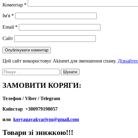
Коментар
*
Ім'я
*
Email
*
Сайт
Цей сайт використовує Akismet для зменшення спаму.
Дізнайтес
Пошук:
ЗАМОВИТИ КОРЯГИ:
Телефон / Viber / Telegram
Київстар +380979198057
или
koryagavakvariym@gmail.com
Товари зі знижкою!!!