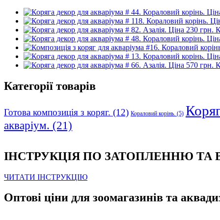
К
К
Категорії товарів
Коряга
Готова композиція з коряг.
(12)
Кораловий корінь.
(5)
акваріум.
(21)
ІНСТРУКЦІЯ ПО ЗАТОПЛЕННЮ ТА
ЧИТАТИ ІНСТРУКЦІЮ
Оптові ціни для зоомагазинів та аквади