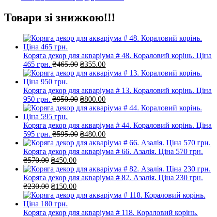
Товари зі знижкою!!!
Коряга декор для акваріума # 48. Кораловий корінь. Ціна
Оригінальна
Поточна
465 грн.
₴
465.00
₴
355.00
ціна:
ціна:
₴465.00.
₴355.00.
Коряга декор для акваріума # 13. Кораловий корінь. Ціна
Оригінальна
Поточна
950 грн.
₴
950.00
₴
800.00
ціна:
ціна:
₴950.00.
₴800.00.
Коряга декор для акваріума # 44. Кораловий корінь. Ціна
Оригінальна
Поточна
595 грн.
₴
595.00
₴
480.00
ціна:
ціна:
₴595.00.
₴480.00.
Коряга декор для акваріума # 66. Азалія. Ціна 570 грн.
Оригінальна
Поточна
₴
570.00
₴
450.00
ціна:
ціна:
₴570.00.
₴450.00.
Коряга декор для акваріума # 82. Азалія. Ціна 230 грн.
Оригінальна
Поточна
₴
230.00
₴
150.00
ціна:
ціна:
₴230.00.
₴150.00.
Коряга декор для акваріума # 118. Кораловий корінь.