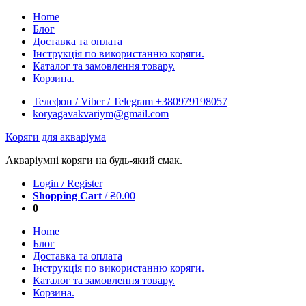
Skip
Home
to
Блог
content
Доставка та оплата
Інструкція по використанню коряги.
Каталог та замовлення товару.
Корзина.
Телефон / Viber / Telegram +380979198057
koryagavakvariym@gmail.com
Коряги для акваріума
Акваріумні коряги на будь-який смак.
Login / Register
Shopping Cart
/
₴
0.00
0
Home
Блог
Доставка та оплата
Інструкція по використанню коряги.
Каталог та замовлення товару.
Корзина.