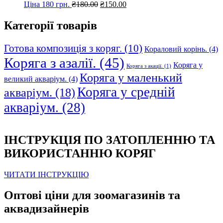
Оригінальна
Поточна
Ціна 180 грн.
₴
180.00
₴
150.00
ціна:
ціна:
₴180.00.
₴150.00.
Категорії товарів
Готова композиція з коряг.
(10)
Кораловий корінь.
(4)
Коряга з азалії.
(45)
Коряга у
Коряга з акації.
(1)
Коряга у маленький
великий акваріум.
(4)
Коряга у средній
акваріум.
(18)
акваріум.
(28)
ІНСТРУКЦІЯ ПО ЗАТОПЛЕННЮ ТА
ВИКОРИСТАННЮ КОРЯГ
ЧИТАТИ ІНСТРУКЦІЮ
Оптові ціни для зоомагазинів та
аквадизайнерів