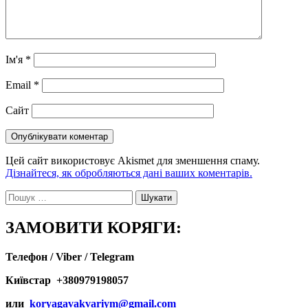
Ім'я
*
Email
*
Сайт
Цей сайт використовує Akismet для зменшення спаму.
Дізнайтеся, як обробляються дані ваших коментарів.
Пошук:
ЗАМОВИТИ КОРЯГИ:
Телефон / Viber / Telegram
Київстар +380979198057
или
koryagavakvariym@gmail.com