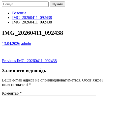
Пошук:
Головна
IMG_20260411_092438
IMG_20260411_092438
IMG_20260411_092438
13.04.2026
admin
Навігація
Previous
Previous
IMG_20260411_092438
post:
записів
Залишити відповідь
Ваша e-mail адреса не оприлюднюватиметься.
Обов’язкові
поля позначені
*
Коментар
*