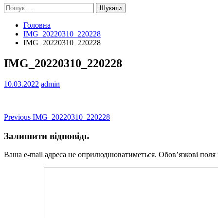
Пошук:
Головна
IMG_20220310_220228
IMG_20220310_220228
IMG_20220310_220228
10.03.2022
admin
Навігація
Previous
Previous
IMG_20220310_220228
post:
записів
Залишити відповідь
Ваша e-mail адреса не оприлюднюватиметься.
Обов’язкові поля