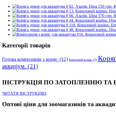
К
К
Категорії товарів
Коряга
Готова композиція з коряг.
(12)
Кораловий корінь.
(5)
акваріум.
(21)
ІНСТРУКЦІЯ ПО ЗАТОПЛЕННЮ ТА
ЧИТАТИ ІНСТРУКЦІЮ
Оптові ціни для зоомагазинів та аквади