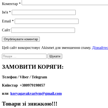
Коментар
*
Ім'я
*
Email
*
Сайт
Цей сайт використовує Akismet для зменшення спаму.
Дізнайтес
Пошук:
ЗАМОВИТИ КОРЯГИ:
Телефон / Viber / Telegram
Київстар +380979198057
или
koryagavakvariym@gmail.com
Товари зі знижкою!!!