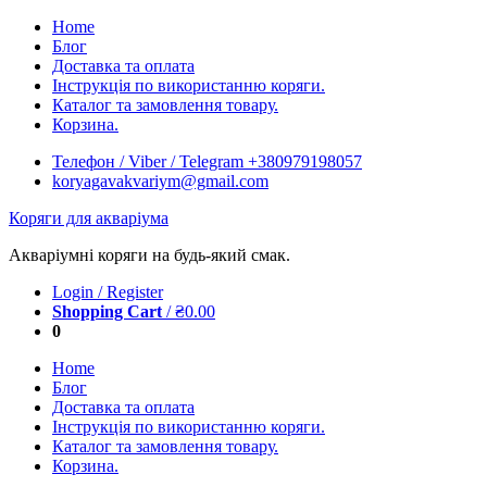
Skip
Home
to
Блог
content
Доставка та оплата
Інструкція по використанню коряги.
Каталог та замовлення товару.
Корзина.
Телефон / Viber / Telegram +380979198057
koryagavakvariym@gmail.com
Коряги для акваріума
Акваріумні коряги на будь-який смак.
Login / Register
Shopping Cart
/
₴
0.00
0
Home
Блог
Доставка та оплата
Інструкція по використанню коряги.
Каталог та замовлення товару.
Корзина.