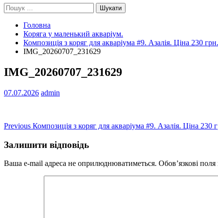
Пошук:
Головна
Коряга у маленький акваріум.
Композиція з коряг для акваріума #9. Азалія. Ціна 230 грн
IMG_20260707_231629
IMG_20260707_231629
07.07.2026
admin
Навігація
Previous
Previous
Композиція з коряг для акваріума #9. Азалія. Ціна 230 г
post:
записів
Залишити відповідь
Ваша e-mail адреса не оприлюднюватиметься.
Обов’язкові поля