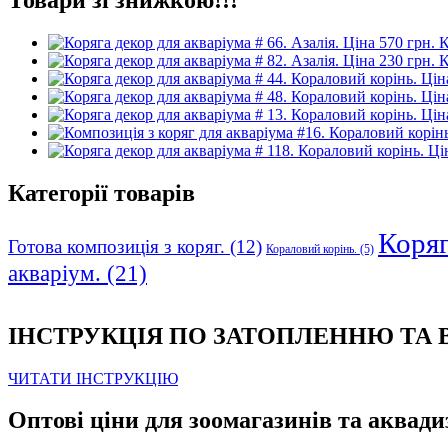
К
К
Категорії товарів
Коряга
Готова композиція з коряг.
(12)
Кораловий корінь.
(5)
акваріум.
(21)
ІНСТРУКЦІЯ ПО ЗАТОПЛЕННЮ ТА
ЧИТАТИ ІНСТРУКЦІЮ
Оптові ціни для зоомагазинів та аквади