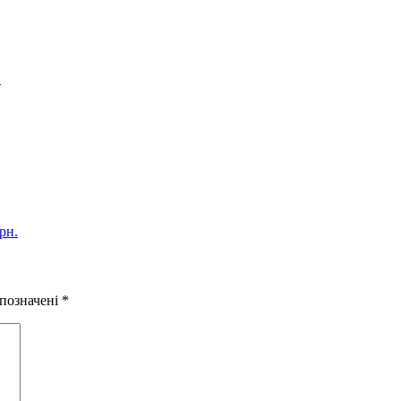
.
рн.
 позначені
*