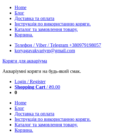
Skip
Home
to
Блог
content
Доставка та оплата
Інструкція по використанню коряги.
Каталог та замовлення товару.
Корзина.
Телефон / Viber / Telegram +380979198057
koryagavakvariym@gmail.com
Коряги для акваріума
Акваріумні коряги на будь-який смак.
Login / Register
Shopping Cart
/
₴
0.00
0
Home
Блог
Доставка та оплата
Інструкція по використанню коряги.
Каталог та замовлення товару.
Корзина.