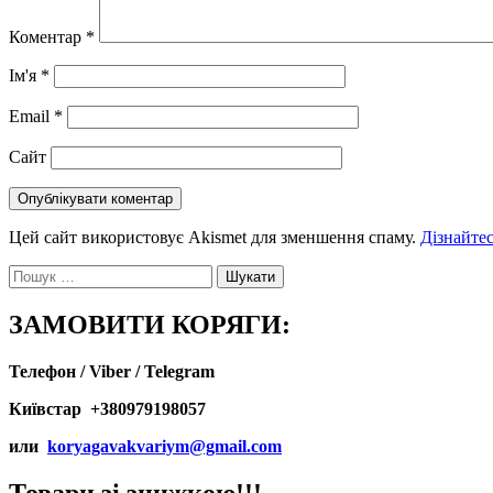
Коментар
*
Ім'я
*
Email
*
Сайт
Цей сайт використовує Akismet для зменшення спаму.
Дізнайтес
Пошук:
ЗАМОВИТИ КОРЯГИ:
Телефон / Viber / Telegram
Київстар +380979198057
или
koryagavakvariym@gmail.com
Товари зі знижкою!!!