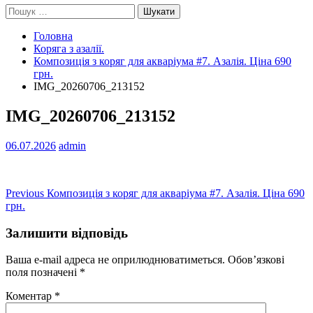
Пошук:
Головна
Коряга з азалії.
Композиція з коряг для акваріума #7. Азалія. Ціна 690
грн.
IMG_20260706_213152
IMG_20260706_213152
06.07.2026
admin
Навігація
Previous
Previous
Композиція з коряг для акваріума #7. Азалія. Ціна 690
post:
грн.
записів
Залишити відповідь
Ваша e-mail адреса не оприлюднюватиметься.
Обов’язкові
поля позначені
*
Коментар
*