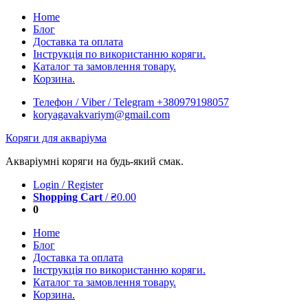
Skip
Home
to
Блог
content
Доставка та оплата
Інструкція по використанню коряги.
Каталог та замовлення товару.
Корзина.
Телефон / Viber / Telegram +380979198057
koryagavakvariym@gmail.com
Коряги для акваріума
Акваріумні коряги на будь-який смак.
Login / Register
Shopping Cart
/
₴
0.00
0
Home
Блог
Доставка та оплата
Інструкція по використанню коряги.
Каталог та замовлення товару.
Корзина.