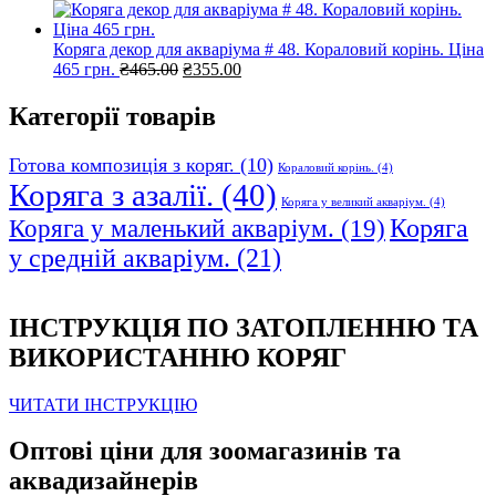
ціна:
ціна:
₴230.00.
₴150.00.
Коряга декор для акваріума # 48. Кораловий корінь. Ціна
Оригінальна
Поточна
465 грн.
₴
465.00
₴
355.00
ціна:
ціна:
₴465.00.
₴355.00.
Категорії товарів
Готова композиція з коряг.
(10)
Кораловий корінь.
(4)
Коряга з азалії.
(40)
Коряга у великий акваріум.
(4)
Коряга
Коряга у маленький акваріум.
(19)
у средній акваріум.
(21)
ІНСТРУКЦІЯ ПО ЗАТОПЛЕННЮ ТА
ВИКОРИСТАННЮ КОРЯГ
ЧИТАТИ ІНСТРУКЦІЮ
Оптові ціни для зоомагазинів та
аквадизайнерів