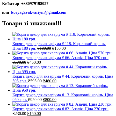
Київстар +380979198057
или
koryagavakvariym@gmail.com
Товари зі знижкою!!!
Коряга декор для акваріума # 118. Кораловий корінь.
Оригінальна
Поточна
Ціна 180 грн.
₴
180.00
₴
150.00
ціна:
ціна:
₴180.00.
₴150.00.
Коряга декор для акваріума # 66. Азалія. Ціна 570 грн.
Оригінальна
Поточна
₴
570.00
₴
450.00
ціна:
ціна:
₴570.00.
₴450.00.
Коряга декор для акваріума # 44. Кораловий корінь. Ціна
Оригінальна
Поточна
595 грн.
₴
595.00
₴
480.00
ціна:
ціна:
₴595.00.
₴480.00.
Коряга декор для акваріума # 13. Кораловий корінь. Ціна
Оригінальна
Поточна
950 грн.
₴
950.00
₴
800.00
ціна:
ціна:
₴950.00.
₴800.00.
Коряга декор для акваріума # 82. Азалія. Ціна 230 грн.
Оригінальна
Поточна
₴
230.00
₴
150.00