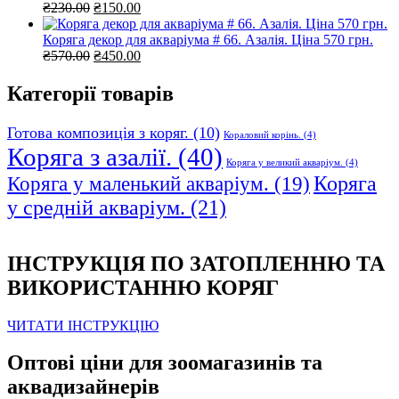
Оригінальна
Поточна
₴
230.00
₴
150.00
ціна:
ціна:
₴230.00.
₴150.00.
Коряга декор для акваріума # 66. Азалія. Ціна 570 грн.
Оригінальна
Поточна
₴
570.00
₴
450.00
ціна:
ціна:
₴570.00.
₴450.00.
Категорії товарів
Готова композиція з коряг.
(10)
Кораловий корінь.
(4)
Коряга з азалії.
(40)
Коряга у великий акваріум.
(4)
Коряга
Коряга у маленький акваріум.
(19)
у средній акваріум.
(21)
ІНСТРУКЦІЯ ПО ЗАТОПЛЕННЮ ТА
ВИКОРИСТАННЮ КОРЯГ
ЧИТАТИ ІНСТРУКЦІЮ
Оптові ціни для зоомагазинів та
аквадизайнерів