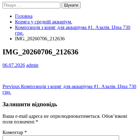
Пошук:
Головна
Коряга у средній акваріум.
Композиція з коряг для акваріума #1. Азалія. Ціна 730
грн.
IMG_20260706_212636
IMG_20260706_212636
06.07.2026
admin
Навігація
Previous
Previous
Композиція з коряг для акваріума #1. Азалія. Ціна 730
post:
грн.
записів
Залишити відповідь
Ваша e-mail адреса не оприлюднюватиметься.
Обов’язкові
поля позначені
*
Коментар
*