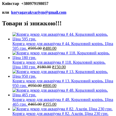
Київстар +380979198057
или
koryagavakvariym@gmail.com
Товари зі знижкою!!!
Коряга декор для акваріума # 44. Кораловий корінь. Ціна
Оригінальна
Поточна
595 грн.
₴
595.00
₴
480.00
ціна:
ціна:
₴595.00.
₴480.00.
Коряга декор для акваріума # 118. Кораловий корінь.
Оригінальна
Поточна
Ціна 180 грн.
₴
180.00
₴
150.00
ціна:
ціна:
₴180.00.
₴150.00.
Коряга декор для акваріума # 13. Кораловий корінь. Ціна
Оригінальна
Поточна
950 грн.
₴
950.00
₴
800.00
ціна:
ціна:
₴950.00.
₴800.00.
Коряга декор для акваріума # 48. Кораловий корінь. Ціна
Оригінальна
Поточна
465 грн.
₴
465.00
₴
355.00
ціна:
ціна:
₴465.00.
₴355.00.
Коряга декор для акваріума # 82. Азалія. Ціна 230 грн.