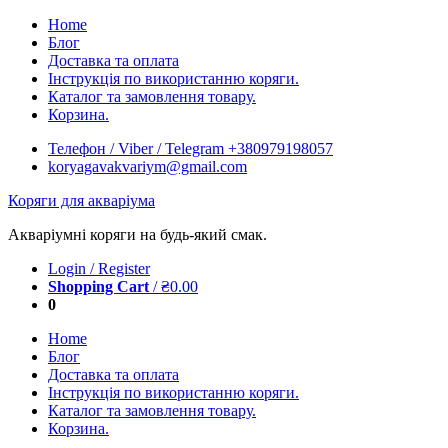
Skip
Home
to
Блог
content
Доставка та оплата
Інструкція по використанню коряги.
Каталог та замовлення товару.
Корзина.
Телефон / Viber / Telegram +380979198057
koryagavakvariym@gmail.com
Коряги для акваріума
Акваріумні коряги на будь-який смак.
Login / Register
Shopping Cart
/
₴
0.00
0
Home
Блог
Доставка та оплата
Інструкція по використанню коряги.
Каталог та замовлення товару.
Корзина.