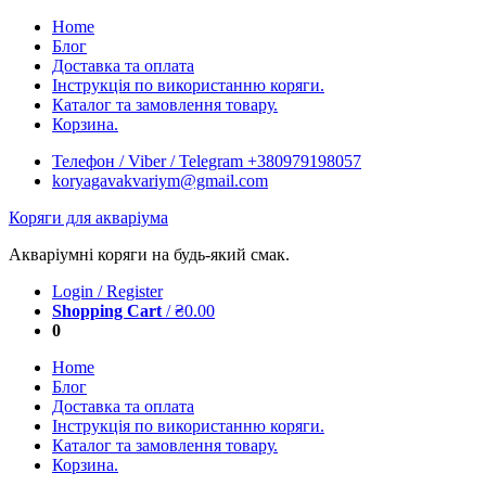
Skip
Home
to
Блог
content
Доставка та оплата
Інструкція по використанню коряги.
Каталог та замовлення товару.
Корзина.
Телефон / Viber / Telegram +380979198057
koryagavakvariym@gmail.com
Коряги для акваріума
Акваріумні коряги на будь-який смак.
Login / Register
Shopping Cart
/
₴
0.00
0
Home
Блог
Доставка та оплата
Інструкція по використанню коряги.
Каталог та замовлення товару.
Корзина.