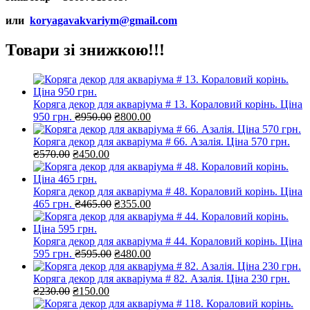
или
koryagavakvariym@gmail.com
Товари зі знижкою!!!
Коряга декор для акваріума # 13. Кораловий корінь. Ціна
Оригінальна
Поточна
950 грн.
₴
950.00
₴
800.00
ціна:
ціна:
₴950.00.
₴800.00.
Коряга декор для акваріума # 66. Азалія. Ціна 570 грн.
Оригінальна
Поточна
₴
570.00
₴
450.00
ціна:
ціна:
₴570.00.
₴450.00.
Коряга декор для акваріума # 48. Кораловий корінь. Ціна
Оригінальна
Поточна
465 грн.
₴
465.00
₴
355.00
ціна:
ціна:
₴465.00.
₴355.00.
Коряга декор для акваріума # 44. Кораловий корінь. Ціна
Оригінальна
Поточна
595 грн.
₴
595.00
₴
480.00
ціна:
ціна:
₴595.00.
₴480.00.
Коряга декор для акваріума # 82. Азалія. Ціна 230 грн.
Оригінальна
Поточна
₴
230.00
₴
150.00
ціна:
ціна: