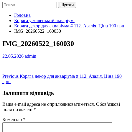
Пошук:
Головна
Коряга у маленький акваріум.
Коряга декор для акваріума # 112. Азалія. Ціна 190 грн.
IMG_20260522_160030
IMG_20260522_160030
22.05.2026
admin
Навігація
Previous
Previous
Коряга декор для акваріума # 112. Азалія. Ціна 190
post:
грн.
записів
Залишити відповідь
Ваша e-mail адреса не оприлюднюватиметься.
Обов’язкові
поля позначені
*
Коментар
*