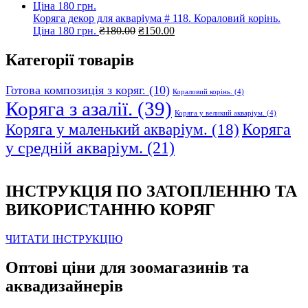
₴230.00.
₴150.00.
Коряга декор для акваріума # 118. Кораловий корінь.
Оригінальна
Поточна
Ціна 180 грн.
₴
180.00
₴
150.00
ціна:
ціна:
₴180.00.
₴150.00.
Категорії товарів
Готова композиція з коряг.
(10)
Кораловий корінь.
(4)
Коряга з азалії.
(39)
Коряга у великий акваріум.
(4)
Коряга
Коряга у маленький акваріум.
(18)
у средній акваріум.
(21)
ІНСТРУКЦІЯ ПО ЗАТОПЛЕННЮ ТА
ВИКОРИСТАННЮ КОРЯГ
ЧИТАТИ ІНСТРУКЦІЮ
Оптові ціни для зоомагазинів та
аквадизайнерів