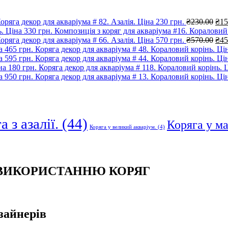
Ори
оряга декор для акваріума # 82. Азалія. Ціна 230 грн.
₴
230.00
₴
15
цін
Композиція з коряг для акваріума #16. Кораловий 
₴23
Ори
оряга декор для акваріума # 66. Азалія. Ціна 570 грн.
₴
570.00
₴
45
цін
Коряга декор для акваріума # 48. Кораловий корінь. Цін
₴57
Коряга декор для акваріума # 44. Кораловий корінь. Цін
Коряга декор для акваріума # 118. Кораловий корінь. Ц
Коряга декор для акваріума # 13. Кораловий корінь. Цін
 з азалії.
(44)
Коряга у м
Коряга у великий акваріум.
(4)
 ВИКОРИСТАННЮ КОРЯГ
зайнерів