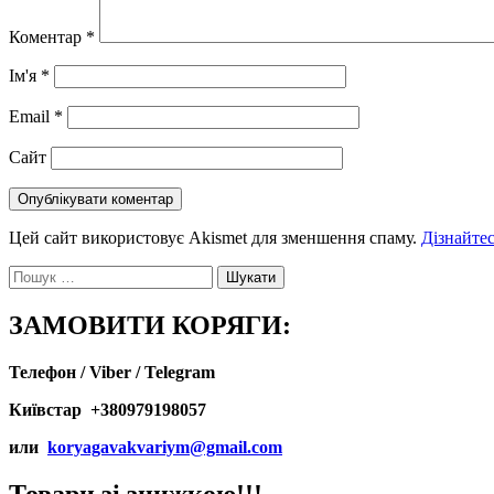
Коментар
*
Ім'я
*
Email
*
Сайт
Цей сайт використовує Akismet для зменшення спаму.
Дізнайтес
Пошук:
ЗАМОВИТИ КОРЯГИ:
Телефон / Viber / Telegram
Київстар +380979198057
или
koryagavakvariym@gmail.com
Товари зі знижкою!!!