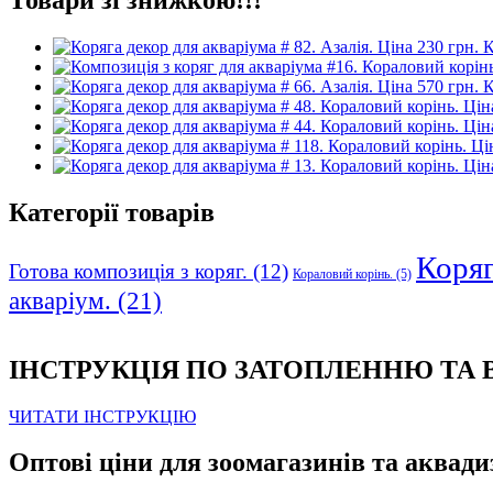
К
К
Категорії товарів
Коряга
Готова композиція з коряг.
(12)
Кораловий корінь.
(5)
акваріум.
(21)
ІНСТРУКЦІЯ ПО ЗАТОПЛЕННЮ ТА
ЧИТАТИ ІНСТРУКЦІЮ
Оптові ціни для зоомагазинів та аквади