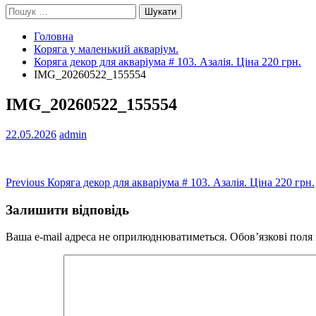
Пошук:
Головна
Коряга у маленький акваріум.
Коряга декор для акваріума # 103. Азалія. Ціна 220 грн.
IMG_20260522_155554
IMG_20260522_155554
22.05.2026
admin
Навігація
Previous
Previous
Коряга декор для акваріума # 103. Азалія. Ціна 220 грн.
post:
записів
Залишити відповідь
Ваша e-mail адреса не оприлюднюватиметься.
Обов’язкові поля