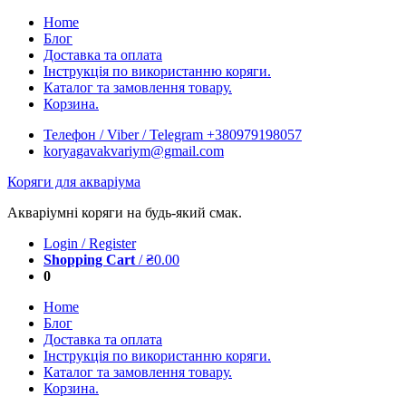
Skip
Home
to
Блог
content
Доставка та оплата
Інструкція по використанню коряги.
Каталог та замовлення товару.
Корзина.
Телефон / Viber / Telegram +380979198057
koryagavakvariym@gmail.com
Коряги для акваріума
Акваріумні коряги на будь-який смак.
Login / Register
Shopping Cart
/
₴
0.00
0
Home
Блог
Доставка та оплата
Інструкція по використанню коряги.
Каталог та замовлення товару.
Корзина.