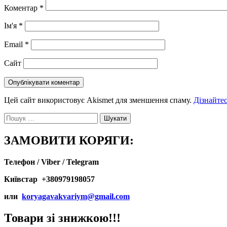
Коментар
*
Ім'я
*
Email
*
Сайт
Цей сайт використовує Akismet для зменшення спаму.
Дізнайтес
Пошук:
ЗАМОВИТИ КОРЯГИ:
Телефон / Viber / Telegram
Київстар +380979198057
или
koryagavakvariym@gmail.com
Товари зі знижкою!!!