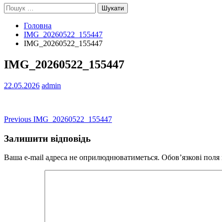
Пошук:
Головна
IMG_20260522_155447
IMG_20260522_155447
IMG_20260522_155447
22.05.2026
admin
Навігація
Previous
Previous
IMG_20260522_155447
post:
записів
Залишити відповідь
Ваша e-mail адреса не оприлюднюватиметься.
Обов’язкові поля