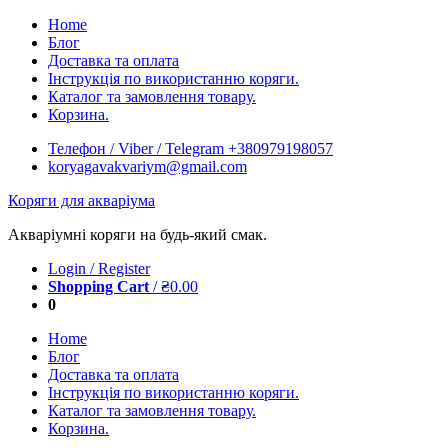
Skip
Home
to
Блог
content
Доставка та оплата
Інструкція по використанню коряги.
Каталог та замовлення товару.
Корзина.
Телефон / Viber / Telegram +380979198057
koryagavakvariym@gmail.com
Коряги для акваріума
Акваріумні коряги на будь-який смак.
Login / Register
Shopping Cart
/
₴
0.00
0
Home
Блог
Доставка та оплата
Інструкція по використанню коряги.
Каталог та замовлення товару.
Корзина.