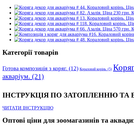
К
К
Категорії товарів
Коряга
Готова композиція з коряг.
(12)
Кораловий корінь.
(5)
акваріум.
(21)
ІНСТРУКЦІЯ ПО ЗАТОПЛЕННЮ ТА
ЧИТАТИ ІНСТРУКЦІЮ
Оптові ціни для зоомагазинів та аквади