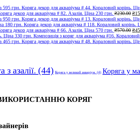
Коряга декор для акваріума # 44. Кораловий корінь. Цін
Ори
оряга декор для акваріума # 82. Азалія. Ціна 230 грн.
₴
230.00
₴
15
цін
Коряга декор для акваріума # 13. Кораловий корінь. Цін
₴23
Коряга декор для акваріума # 118. Кораловий корінь. Ц
Ори
оряга декор для акваріума # 66. Азалія. Ціна 570 грн.
₴
570.00
₴
45
цін
Композиція з коряг для акваріума #16. Кораловий 
₴57
Коряга декор для акваріума # 48. Кораловий корінь. Цін
 з азалії.
(44)
Коряга у м
Коряга у великий акваріум.
(4)
 ВИКОРИСТАННЮ КОРЯГ
зайнерів