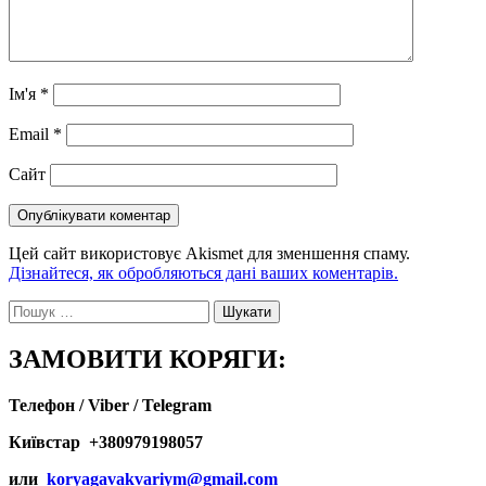
Ім'я
*
Email
*
Сайт
Цей сайт використовує Akismet для зменшення спаму.
Дізнайтеся, як обробляються дані ваших коментарів.
Пошук:
ЗАМОВИТИ КОРЯГИ:
Телефон / Viber / Telegram
Київстар +380979198057
или
koryagavakvariym@gmail.com