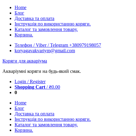
Skip
Home
to
Блог
content
Доставка та оплата
Інструкція по використанню коряги.
Каталог та замовлення товару.
Корзина.
Телефон / Viber / Telegram +380979198057
koryagavakvariym@gmail.com
Коряги для акваріума
Акваріумні коряги на будь-який смак.
Login / Register
Shopping Cart
/
₴
0.00
0
Home
Блог
Доставка та оплата
Інструкція по використанню коряги.
Каталог та замовлення товару.
Корзина.