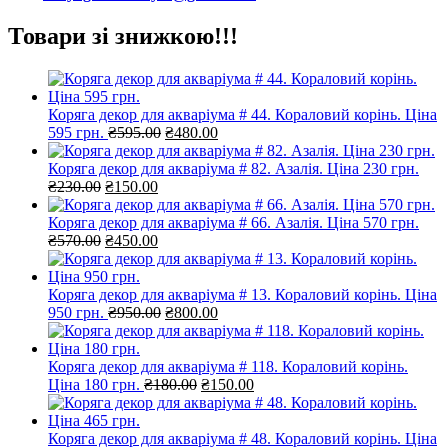
Товари зі знижкою!!!
Коряга декор для акваріума # 44. Кораловий корінь. Ціна
Оригінальна
Поточна
595 грн.
₴
595.00
₴
480.00
ціна:
ціна:
₴595.00.
₴480.00.
Коряга декор для акваріума # 82. Азалія. Ціна 230 грн.
Оригінальна
Поточна
₴
230.00
₴
150.00
ціна:
ціна:
₴230.00.
₴150.00.
Коряга декор для акваріума # 66. Азалія. Ціна 570 грн.
Оригінальна
Поточна
₴
570.00
₴
450.00
ціна:
ціна:
₴570.00.
₴450.00.
Коряга декор для акваріума # 13. Кораловий корінь. Ціна
Оригінальна
Поточна
950 грн.
₴
950.00
₴
800.00
ціна:
ціна:
₴950.00.
₴800.00.
Коряга декор для акваріума # 118. Кораловий корінь.
Оригінальна
Поточна
Ціна 180 грн.
₴
180.00
₴
150.00
ціна:
ціна:
₴180.00.
₴150.00.
Коряга декор для акваріума # 48. Кораловий корінь. Ціна