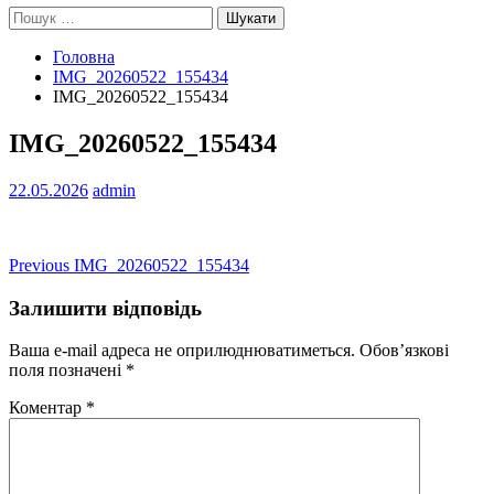
Пошук:
Головна
IMG_20260522_155434
IMG_20260522_155434
IMG_20260522_155434
22.05.2026
admin
Навігація
Previous
Previous
IMG_20260522_155434
post:
записів
Залишити відповідь
Ваша e-mail адреса не оприлюднюватиметься.
Обов’язкові
поля позначені
*
Коментар
*