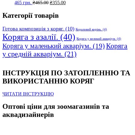
Оригінальна
Поточна
465 грн.
₴
465.00
₴
355.00
ціна:
ціна:
₴465.00.
₴355.00.
Категорії товарів
Готова композиція з коряг.
(10)
Кораловий корінь.
(4)
Коряга з азалії.
(40)
Коряга у великий акваріум.
(4)
Коряга
Коряга у маленький акваріум.
(19)
у средній акваріум.
(21)
ІНСТРУКЦІЯ ПО ЗАТОПЛЕННЮ ТА
ВИКОРИСТАННЮ КОРЯГ
ЧИТАТИ ІНСТРУКЦІЮ
Оптові ціни для зоомагазинів та
аквадизайнерів