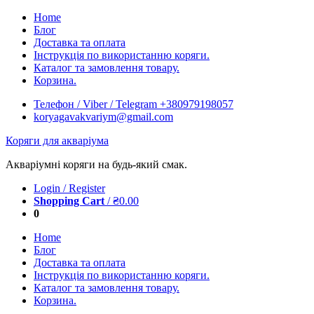
Skip
Home
to
Блог
content
Доставка та оплата
Інструкція по використанню коряги.
Каталог та замовлення товару.
Корзина.
Телефон / Viber / Telegram +380979198057
koryagavakvariym@gmail.com
Коряги для акваріума
Акваріумні коряги на будь-який смак.
Login / Register
Shopping Cart
/
₴
0.00
0
Home
Блог
Доставка та оплата
Інструкція по використанню коряги.
Каталог та замовлення товару.
Корзина.