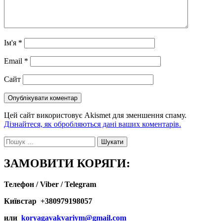
Ім'я
*
Email
*
Сайт
Цей сайт використовує Akismet для зменшення спаму.
Дізнайтеся, як обробляються дані ваших коментарів.
Пошук:
ЗАМОВИТИ КОРЯГИ:
Телефон / Viber / Telegram
Київстар +380979198057
или
koryagavakvariym@gmail.com