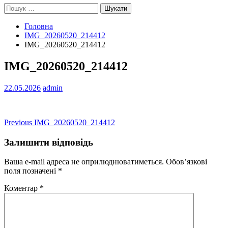
Пошук:
Головна
IMG_20260520_214412
IMG_20260520_214412
IMG_20260520_214412
22.05.2026
admin
Навігація
Previous
Previous
IMG_20260520_214412
post:
записів
Залишити відповідь
Ваша e-mail адреса не оприлюднюватиметься.
Обов’язкові
поля позначені
*
Коментар
*