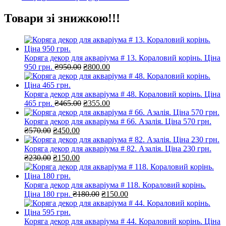
Товари зі знижкою!!!
Коряга декор для акваріума # 13. Кораловий корінь. Ціна
Оригінальна
Поточна
950 грн.
₴
950.00
₴
800.00
ціна:
ціна:
₴950.00.
₴800.00.
Коряга декор для акваріума # 48. Кораловий корінь. Ціна
Оригінальна
Поточна
465 грн.
₴
465.00
₴
355.00
ціна:
ціна:
₴465.00.
₴355.00.
Коряга декор для акваріума # 66. Азалія. Ціна 570 грн.
Оригінальна
Поточна
₴
570.00
₴
450.00
ціна:
ціна:
₴570.00.
₴450.00.
Коряга декор для акваріума # 82. Азалія. Ціна 230 грн.
Оригінальна
Поточна
₴
230.00
₴
150.00
ціна:
ціна:
₴230.00.
₴150.00.
Коряга декор для акваріума # 118. Кораловий корінь.
Оригінальна
Поточна
Ціна 180 грн.
₴
180.00
₴
150.00
ціна:
ціна:
₴180.00.
₴150.00.
Коряга декор для акваріума # 44. Кораловий корінь. Ціна