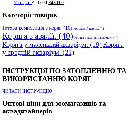
Оригінальна
Поточна
595 грн.
₴
595.00
₴
480.00
ціна:
ціна:
₴595.00.
₴480.00.
Категорії товарів
Готова композиція з коряг.
(10)
Кораловий корінь.
(4)
Коряга з азалії.
(40)
Коряга у великий акваріум.
(4)
Коряга
Коряга у маленький акваріум.
(19)
у средній акваріум.
(21)
ІНСТРУКЦІЯ ПО ЗАТОПЛЕННЮ ТА
ВИКОРИСТАННЮ КОРЯГ
ЧИТАТИ ІНСТРУКЦІЮ
Оптові ціни для зоомагазинів та
аквадизайнерів