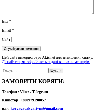
Ім'я
*
Email
*
Сайт
Цей сайт використовує Akismet для зменшення спаму.
Дізнайтеся, як обробляються дані ваших коментарів.
Пошук:
ЗАМОВИТИ КОРЯГИ:
Телефон / Viber / Telegram
Київстар +380979198057
или
koryagavakvariym@gmail.com