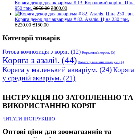
Коряга декор для акваріума # 13. Кораловий корінь. Ціна
Оригінальна
Поточна
950 грн.
₴
950.00
₴
800.00
ціна:
ціна:
₴950.00.
₴800.00.
Коряга декор для акваріума # 82. Азалія. Ціна 230 грн.
Оригінальна
Поточна
₴
230.00
₴
150.00
ціна:
ціна:
₴230.00.
₴150.00.
Категорії товарів
Готова композиція з коряг.
(12)
Кораловий корінь.
(5)
Коряга з азалії.
(44)
Коряга у великий акваріум.
(4)
Коряга у маленький акваріум.
(24)
Коряга
у средній акваріум.
(21)
ІНСТРУКЦІЯ ПО ЗАТОПЛЕННЮ ТА
ВИКОРИСТАННЮ КОРЯГ
ЧИТАТИ ІНСТРУКЦІЮ
Оптові ціни для зоомагазинів та