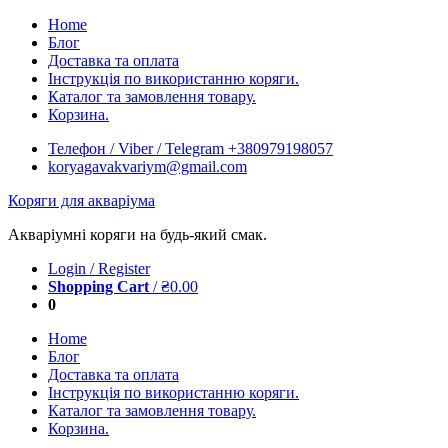
Skip
Home
to
Блог
content
Доставка та оплата
Інструкція по використанню коряги.
Каталог та замовлення товару.
Корзина.
Телефон / Viber / Telegram +380979198057
koryagavakvariym@gmail.com
Коряги для акваріума
Акваріумні коряги на будь-який смак.
Login / Register
Shopping Cart
/
₴
0.00
0
Home
Блог
Доставка та оплата
Інструкція по використанню коряги.
Каталог та замовлення товару.
Корзина.