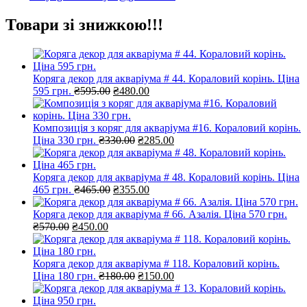
Товари зі знижкою!!!
Коряга декор для акваріума # 44. Кораловий корінь. Ціна
Оригінальна
Поточна
595 грн.
₴
595.00
₴
480.00
ціна:
ціна:
₴595.00.
₴480.00.
Композиція з коряг для акваріума #16. Кораловий корінь.
Оригінальна
Поточна
Ціна 330 грн.
₴
330.00
₴
285.00
ціна:
ціна:
₴330.00.
₴285.00.
Коряга декор для акваріума # 48. Кораловий корінь. Ціна
Оригінальна
Поточна
465 грн.
₴
465.00
₴
355.00
ціна:
ціна:
₴465.00.
₴355.00.
Коряга декор для акваріума # 66. Азалія. Ціна 570 грн.
Оригінальна
Поточна
₴
570.00
₴
450.00
ціна:
ціна:
₴570.00.
₴450.00.
Коряга декор для акваріума # 118. Кораловий корінь.
Оригінальна
Поточна
Ціна 180 грн.
₴
180.00
₴
150.00
ціна:
ціна:
₴180.00.
₴150.00.