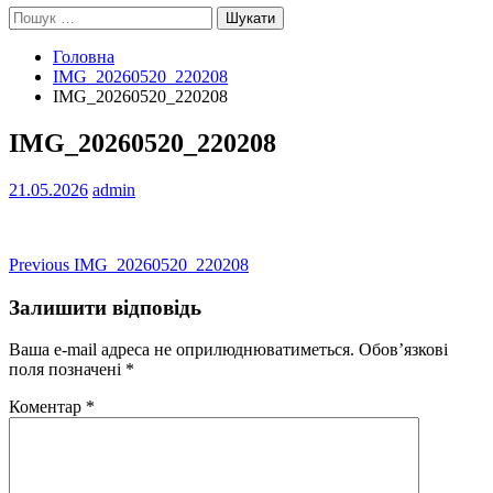
Пошук:
Головна
IMG_20260520_220208
IMG_20260520_220208
IMG_20260520_220208
21.05.2026
admin
Навігація
Previous
Previous
IMG_20260520_220208
post:
записів
Залишити відповідь
Ваша e-mail адреса не оприлюднюватиметься.
Обов’язкові
поля позначені
*
Коментар
*