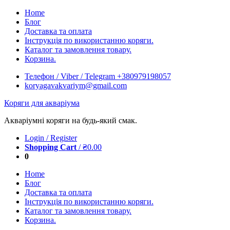
Skip
Home
to
Блог
content
Доставка та оплата
Інструкція по використанню коряги.
Каталог та замовлення товару.
Корзина.
Телефон / Viber / Telegram +380979198057
koryagavakvariym@gmail.com
Коряги для акваріума
Акваріумні коряги на будь-який смак.
Login / Register
Shopping Cart
/
₴
0.00
0
Home
Блог
Доставка та оплата
Інструкція по використанню коряги.
Каталог та замовлення товару.
Корзина.