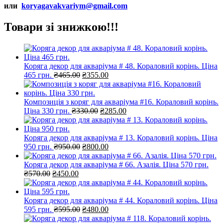
или
koryagavakvariym@gmail.com
Товари зі знижкою!!!
Коряга декор для акваріума # 48. Кораловий корінь. Ціна
Оригінальна
Поточна
465 грн.
₴
465.00
₴
355.00
ціна:
ціна:
₴465.00.
₴355.00.
Композиція з коряг для акваріума #16. Кораловий корінь.
Оригінальна
Поточна
Ціна 330 грн.
₴
330.00
₴
285.00
ціна:
ціна:
₴330.00.
₴285.00.
Коряга декор для акваріума # 13. Кораловий корінь. Ціна
Оригінальна
Поточна
950 грн.
₴
950.00
₴
800.00
ціна:
ціна:
₴950.00.
₴800.00.
Коряга декор для акваріума # 66. Азалія. Ціна 570 грн.
Оригінальна
Поточна
₴
570.00
₴
450.00
ціна:
ціна:
₴570.00.
₴450.00.
Коряга декор для акваріума # 44. Кораловий корінь. Ціна
Оригінальна
Поточна
595 грн.
₴
595.00
₴
480.00
ціна:
ціна: