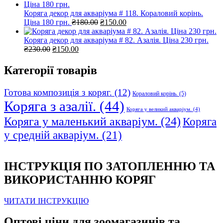
₴595.00.
₴480.00.
Коряга декор для акваріума # 118. Кораловий корінь.
Оригінальна
Поточна
Ціна 180 грн.
₴
180.00
₴
150.00
ціна:
ціна:
₴180.00.
₴150.00.
Коряга декор для акваріума # 82. Азалія. Ціна 230 грн.
Оригінальна
Поточна
₴
230.00
₴
150.00
ціна:
ціна:
₴230.00.
₴150.00.
Категорії товарів
Готова композиція з коряг.
(12)
Кораловий корінь.
(5)
Коряга з азалії.
(44)
Коряга у великий акваріум.
(4)
Коряга у маленький акваріум.
(24)
Коряга
у средній акваріум.
(21)
ІНСТРУКЦІЯ ПО ЗАТОПЛЕННЮ ТА
ВИКОРИСТАННЮ КОРЯГ
ЧИТАТИ ІНСТРУКЦІЮ
Оптові ціни для зоомагазинів та