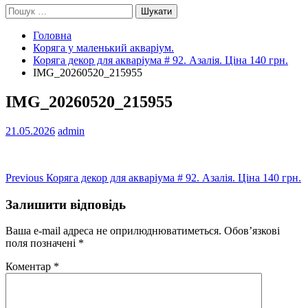
Пошук:
Головна
Коряга у маленький акваріум.
Коряга декор для акваріума # 92. Азалія. Ціна 140 грн.
IMG_20260520_215955
IMG_20260520_215955
21.05.2026
admin
Навігація
Previous
Previous
Коряга декор для акваріума # 92. Азалія. Ціна 140 грн.
post:
записів
Залишити відповідь
Ваша e-mail адреса не оприлюднюватиметься.
Обов’язкові
поля позначені
*
Коментар
*