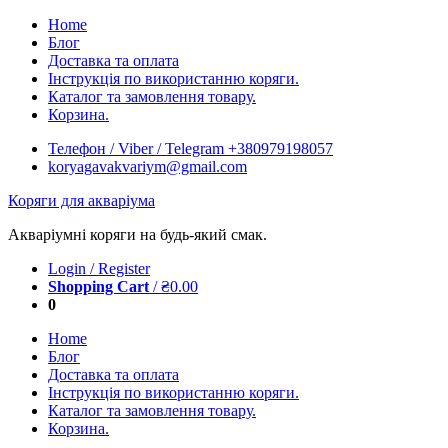
Skip
Home
to
Блог
content
Доставка та оплата
Інструкція по використанню коряги.
Каталог та замовлення товару.
Корзина.
Телефон / Viber / Telegram +380979198057
koryagavakvariym@gmail.com
Коряги для акваріума
Акваріумні коряги на будь-який смак.
Login / Register
Shopping Cart
/
₴
0.00
0
Home
Блог
Доставка та оплата
Інструкція по використанню коряги.
Каталог та замовлення товару.
Корзина.