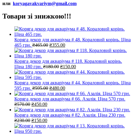
или
koryagavakvariym@gmail.com
Товари зі знижкою!!!
Коряга декор для акваріума # 48. Кораловий корінь. Ціна
Оригінальна
Поточна
465 грн.
₴
465.00
₴
355.00
ціна:
ціна:
₴465.00.
₴355.00.
Коряга декор для акваріума # 118. Кораловий корінь.
Оригінальна
Поточна
Ціна 180 грн.
₴
180.00
₴
150.00
ціна:
ціна:
₴180.00.
₴150.00.
Коряга декор для акваріума # 44. Кораловий корінь. Ціна
Оригінальна
Поточна
595 грн.
₴
595.00
₴
480.00
ціна:
ціна:
₴595.00.
₴480.00.
Коряга декор для акваріума # 66. Азалія. Ціна 570 грн.
Оригінальна
Поточна
₴
570.00
₴
450.00
ціна:
ціна:
₴570.00.
₴450.00.
Коряга декор для акваріума # 82. Азалія. Ціна 230 грн.
Оригінальна
Поточна
₴
230.00
₴
150.00
ціна:
ціна:
₴230.00.
₴150.00.