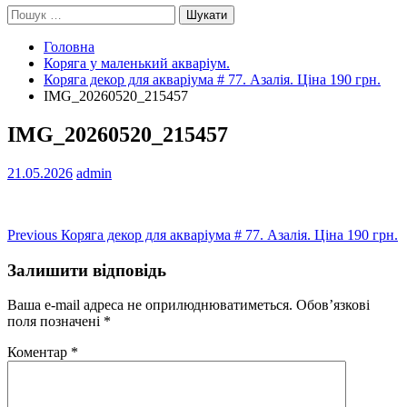
Пошук:
Головна
Коряга у маленький акваріум.
Коряга декор для акваріума # 77. Азалія. Ціна 190 грн.
IMG_20260520_215457
IMG_20260520_215457
21.05.2026
admin
Навігація
Previous
Previous
Коряга декор для акваріума # 77. Азалія. Ціна 190 грн.
post:
записів
Залишити відповідь
Ваша e-mail адреса не оприлюднюватиметься.
Обов’язкові
поля позначені
*
Коментар
*