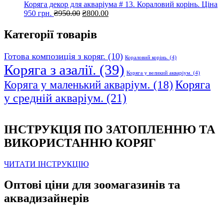
Коряга декор для акваріума # 13. Кораловий корінь. Ціна
Оригінальна
Поточна
950 грн.
₴
950.00
₴
800.00
ціна:
ціна:
₴950.00.
₴800.00.
Категорії товарів
Готова композиція з коряг.
(10)
Кораловий корінь.
(4)
Коряга з азалії.
(39)
Коряга у великий акваріум.
(4)
Коряга
Коряга у маленький акваріум.
(18)
у средній акваріум.
(21)
ІНСТРУКЦІЯ ПО ЗАТОПЛЕННЮ ТА
ВИКОРИСТАННЮ КОРЯГ
ЧИТАТИ ІНСТРУКЦІЮ
Оптові ціни для зоомагазинів та
аквадизайнерів