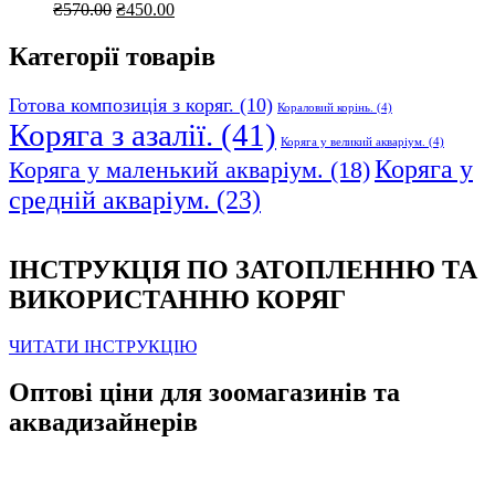
Оригінальна
Поточна
₴
570.00
₴
450.00
ціна:
ціна:
₴570.00.
₴450.00.
Категорії товарів
Готова композиція з коряг.
(10)
Кораловий корінь.
(4)
Коряга з азалії.
(41)
Коряга у великий акваріум.
(4)
Коряга у
Коряга у маленький акваріум.
(18)
средній акваріум.
(23)
ІНСТРУКЦІЯ ПО ЗАТОПЛЕННЮ ТА
ВИКОРИСТАННЮ КОРЯГ
ЧИТАТИ ІНСТРУКЦІЮ
Оптові ціни для зоомагазинів та
аквадизайнерів