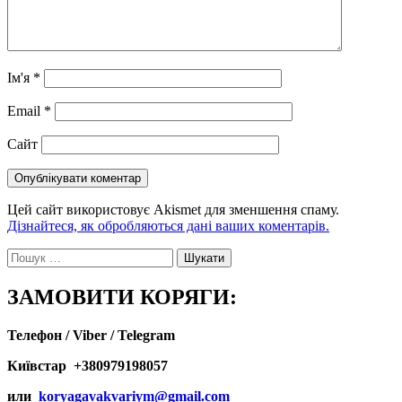
Ім'я
*
Email
*
Сайт
Цей сайт використовує Akismet для зменшення спаму.
Дізнайтеся, як обробляються дані ваших коментарів.
Пошук:
ЗАМОВИТИ КОРЯГИ:
Телефон / Viber / Telegram
Київстар +380979198057
или
koryagavakvariym@gmail.com