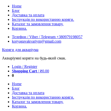
Skip
Home
to
Блог
content
Доставка та оплата
Інструкція по використанню коряги.
Каталог та замовлення товару.
Корзина.
Телефон / Viber / Telegram +380979198057
koryagavakvariym@gmail.com
Коряги для акваріума
Акваріумні коряги на будь-який смак.
Login / Register
Shopping Cart
/
₴
0.00
0
Home
Блог
Доставка та оплата
Інструкція по використанню коряги.
Каталог та замовлення товару.
Корзина.