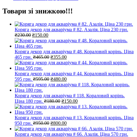
Товари зі знижкою!!!
Коряга декор для акваріума # 82. Азалія. Ціна 230 грн.
Оригінальна
Поточна
₴
230.00
₴
150.00
ціна:
ціна:
₴230.00.
₴150.00.
Коряга декор для акваріума # 48. Кораловий корінь. Ціна
Оригінальна
Поточна
465 грн.
₴
465.00
₴
355.00
ціна:
ціна:
₴465.00.
₴355.00.
Коряга декор для акваріума # 44. Кораловий корінь. Ціна
Оригінальна
Поточна
595 грн.
₴
595.00
₴
480.00
ціна:
ціна:
₴595.00.
₴480.00.
Коряга декор для акваріума # 118. Кораловий корінь.
Оригінальна
Поточна
Ціна 180 грн.
₴
180.00
₴
150.00
ціна:
ціна:
₴180.00.
₴150.00.
Коряга декор для акваріума # 13. Кораловий корінь. Ціна
Оригінальна
Поточна
950 грн.
₴
950.00
₴
800.00
ціна:
ціна:
₴950.00.
₴800.00.
Коряга декор для акваріума # 66. Азалія. Ціна 570 грн.