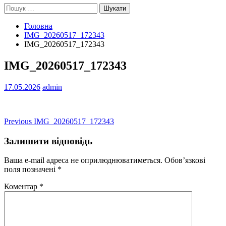
Пошук:
Головна
IMG_20260517_172343
IMG_20260517_172343
IMG_20260517_172343
17.05.2026
admin
Навігація
Previous
Previous
IMG_20260517_172343
post:
записів
Залишити відповідь
Ваша e-mail адреса не оприлюднюватиметься.
Обов’язкові
поля позначені
*
Коментар
*