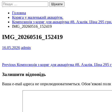
Пошук:
Головна
Коряга у маленький акваріум.
Композиція з коряг для акваріума #8. Азалія. Ціна 295 грн
IMG_20260516_152419
IMG_20260516_152419
16.05.2026
admin
Навігація
Previous
Previous
Композиція з коряг для акваріума #8. Азалія. Ціна 295 г
post:
записів
Залишити відповідь
Ваша e-mail адреса не оприлюднюватиметься.
Обов’язкові поля