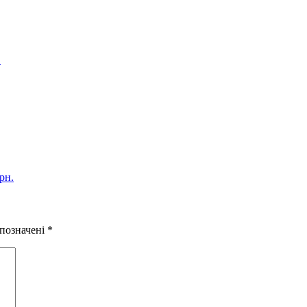
.
рн.
 позначені
*