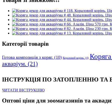
К
К
Категорії товарів
Коряга 
Готова композиція з коряг.
(10)
Кораловий корінь.
(4)
акваріум.
(21)
ІНСТРУКЦІЯ ПО ЗАТОПЛЕННЮ ТА
ЧИТАТИ ІНСТРУКЦІЮ
Оптові ціни для зоомагазинів та аквади