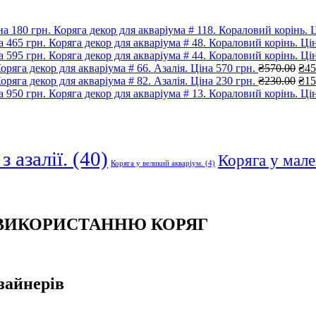
Коряга декор для акваріума # 118. Кораловий корінь. Ц
Коряга декор для акваріума # 48. Кораловий корінь. Цін
Коряга декор для акваріума # 44. Кораловий корінь. Цін
Ори
оряга декор для акваріума # 66. Азалія. Ціна 570 грн.
₴
570.00
₴
45
цін
Ори
оряга декор для акваріума # 82. Азалія. Ціна 230 грн.
₴
230.00
₴
15
₴57
цін
Коряга декор для акваріума # 13. Кораловий корінь. Цін
₴23
з азалії.
(40)
Коряга у мале
Коряга у великий акваріум.
(4)
 ВИКОРИСТАННЮ КОРЯГ
зайнерів