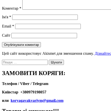
Коментар
*
Ім'я
*
Email
*
Сайт
Цей сайт використовує Akismet для зменшення спаму.
Дізнайтес
Пошук:
ЗАМОВИТИ КОРЯГИ:
Телефон / Viber / Telegram
Київстар +380979198057
или
koryagavakvariym@gmail.com
Товари зі знижкою!!!