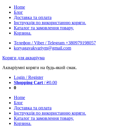
Skip
Home
to
Блог
content
Доставка та оплата
Інструкція по використанню коряги.
Каталог та замовлення товару.
Корзина.
Телефон / Viber / Telegram +380979198057
koryagavakvariym@gmail.com
Коряги для акваріума
Акваріумні коряги на будь-який смак.
Login / Register
Shopping Cart
/
₴
0.00
0
Home
Блог
Доставка та оплата
Інструкція по використанню коряги.
Каталог та замовлення товару.
Корзина.