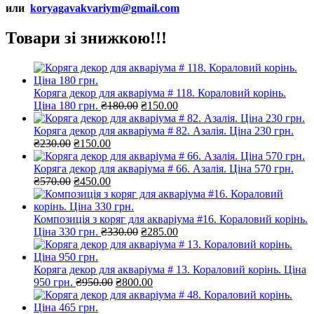
или
koryagavakvariym@gmail.com
Товари зі знижкою!!!
Коряга декор для акваріума # 118. Кораловий корінь.
Оригінальна
Поточна
Ціна 180 грн.
₴
180.00
₴
150.00
ціна:
ціна:
₴180.00.
₴150.00.
Коряга декор для акваріума # 82. Азалія. Ціна 230 грн.
Оригінальна
Поточна
₴
230.00
₴
150.00
ціна:
ціна:
₴230.00.
₴150.00.
Коряга декор для акваріума # 66. Азалія. Ціна 570 грн.
Оригінальна
Поточна
₴
570.00
₴
450.00
ціна:
ціна:
₴570.00.
₴450.00.
Композиція з коряг для акваріума #16. Кораловий корінь.
Оригінальна
Поточна
Ціна 330 грн.
₴
330.00
₴
285.00
ціна:
ціна:
₴330.00.
₴285.00.
Коряга декор для акваріума # 13. Кораловий корінь. Ціна
Оригінальна
Поточна
950 грн.
₴
950.00
₴
800.00
ціна:
ціна:
₴950.00.
₴800.00.