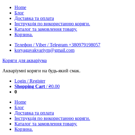
Skip
Home
to
Блог
content
Доставка та оплата
Інструкція по використанню коряги.
Каталог та замовлення товару.
Корзина.
Телефон / Viber / Telegram +380979198057
koryagavakvariym@gmail.com
Коряги для акваріума
Акваріумні коряги на будь-який смак.
Login / Register
Shopping Cart
/
₴
0.00
0
Home
Блог
Доставка та оплата
Інструкція по використанню коряги.
Каталог та замовлення товару.
Корзина.