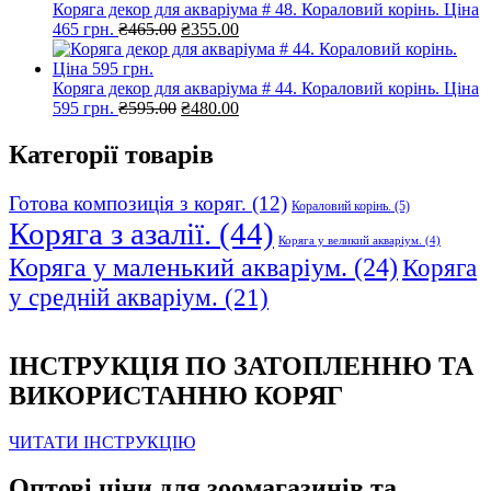
Коряга декор для акваріума # 48. Кораловий корінь. Ціна
Оригінальна
Поточна
465 грн.
₴
465.00
₴
355.00
ціна:
ціна:
₴465.00.
₴355.00.
Коряга декор для акваріума # 44. Кораловий корінь. Ціна
Оригінальна
Поточна
595 грн.
₴
595.00
₴
480.00
ціна:
ціна:
₴595.00.
₴480.00.
Категорії товарів
Готова композиція з коряг.
(12)
Кораловий корінь.
(5)
Коряга з азалії.
(44)
Коряга у великий акваріум.
(4)
Коряга у маленький акваріум.
(24)
Коряга
у средній акваріум.
(21)
ІНСТРУКЦІЯ ПО ЗАТОПЛЕННЮ ТА
ВИКОРИСТАННЮ КОРЯГ
ЧИТАТИ ІНСТРУКЦІЮ
Оптові ціни для зоомагазинів та