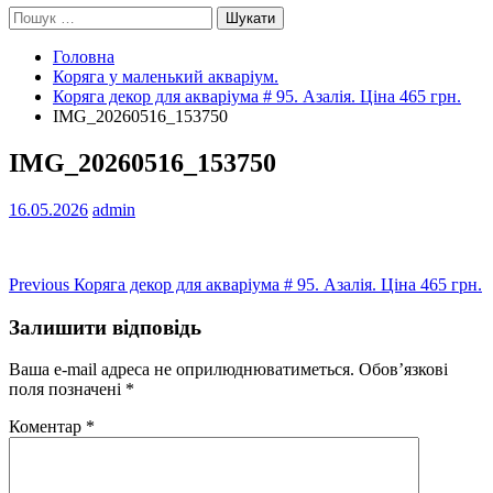
Пошук:
Головна
Коряга у маленький акваріум.
Коряга декор для акваріума # 95. Азалія. Ціна 465 грн.
IMG_20260516_153750
IMG_20260516_153750
16.05.2026
admin
Навігація
Previous
Previous
Коряга декор для акваріума # 95. Азалія. Ціна 465 грн.
post:
записів
Залишити відповідь
Ваша e-mail адреса не оприлюднюватиметься.
Обов’язкові
поля позначені
*
Коментар
*