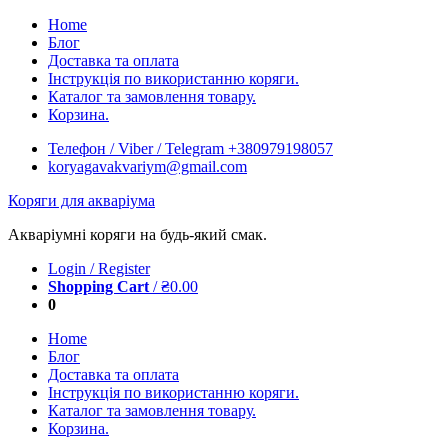
Skip
Home
to
Блог
content
Доставка та оплата
Інструкція по використанню коряги.
Каталог та замовлення товару.
Корзина.
Телефон / Viber / Telegram +380979198057
koryagavakvariym@gmail.com
Коряги для акваріума
Акваріумні коряги на будь-який смак.
Login / Register
Shopping Cart
/
₴
0.00
0
Home
Блог
Доставка та оплата
Інструкція по використанню коряги.
Каталог та замовлення товару.
Корзина.