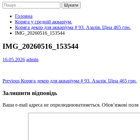
Пошук:
Головна
Коряга у средній акваріум.
Коряга декор для акваріума # 93. Азалія. Ціна 465 грн.
IMG_20260516_153544
IMG_20260516_153544
16.05.2026
admin
Навігація
Previous
Previous
Коряга декор для акваріума # 93. Азалія. Ціна 465 грн.
post:
записів
Залишити відповідь
Ваша e-mail адреса не оприлюднюватиметься.
Обов’язкові поля