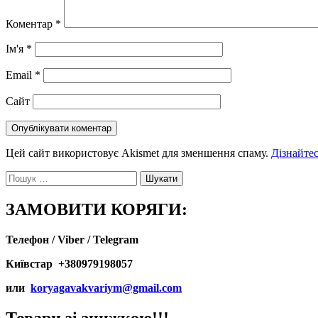
Коментар
*
Ім'я
*
Email
*
Сайт
Цей сайт використовує Akismet для зменшення спаму.
Дізнайтес
Пошук:
ЗАМОВИТИ КОРЯГИ:
Телефон / Viber / Telegram
Київстар +380979198057
или
koryagavakvariym@gmail.com
Товари зі знижкою!!!