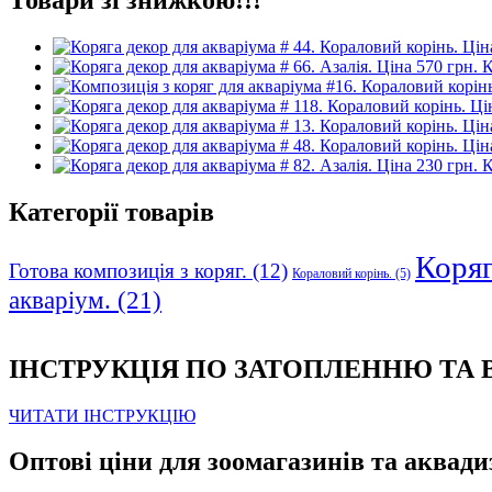
К
К
Категорії товарів
Коряга
Готова композиція з коряг.
(12)
Кораловий корінь.
(5)
акваріум.
(21)
ІНСТРУКЦІЯ ПО ЗАТОПЛЕННЮ ТА
ЧИТАТИ ІНСТРУКЦІЮ
Оптові ціни для зоомагазинів та аквади