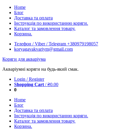
Skip
Home
to
Блог
content
Доставка та оплата
Інструкція по використанню коряги.
Каталог та замовлення товару.
Корзина.
Телефон / Viber / Telegram +380979198057
koryagavakvariym@gmail.com
Коряги для акваріума
Акваріумні коряги на будь-який смак.
Login / Register
Shopping Cart
/
₴
0.00
0
Home
Блог
Доставка та оплата
Інструкція по використанню коряги.
Каталог та замовлення товару.
Корзина.