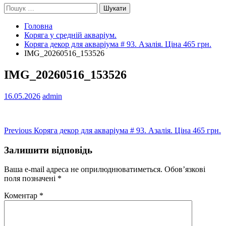
Пошук:
Головна
Коряга у средній акваріум.
Коряга декор для акваріума # 93. Азалія. Ціна 465 грн.
IMG_20260516_153526
IMG_20260516_153526
16.05.2026
admin
Навігація
Previous
Previous
Коряга декор для акваріума # 93. Азалія. Ціна 465 грн.
post:
записів
Залишити відповідь
Ваша e-mail адреса не оприлюднюватиметься.
Обов’язкові
поля позначені
*
Коментар
*