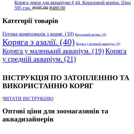
Коряга декор для акваріума # 44. Кораловий корінь. Ціна
Оригінальна
Поточна
595 грн.
₴
595.00
₴
480.00
ціна:
ціна:
₴595.00.
₴480.00.
Категорії товарів
Готова композиція з коряг.
(10)
Кораловий корінь.
(4)
Коряга з азалії.
(40)
Коряга у великий акваріум.
(4)
Коряга
Коряга у маленький акваріум.
(19)
у средній акваріум.
(21)
ІНСТРУКЦІЯ ПО ЗАТОПЛЕННЮ ТА
ВИКОРИСТАННЮ КОРЯГ
ЧИТАТИ ІНСТРУКЦІЮ
Оптові ціни для зоомагазинів та
аквадизайнерів