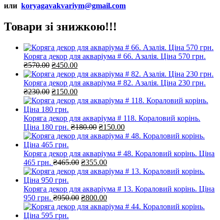
или
koryagavakvariym@gmail.com
Товари зі знижкою!!!
Коряга декор для акваріума # 66. Азалія. Ціна 570 грн.
Оригінальна
Поточна
₴
570.00
₴
450.00
ціна:
ціна:
₴570.00.
₴450.00.
Коряга декор для акваріума # 82. Азалія. Ціна 230 грн.
Оригінальна
Поточна
₴
230.00
₴
150.00
ціна:
ціна:
₴230.00.
₴150.00.
Коряга декор для акваріума # 118. Кораловий корінь.
Оригінальна
Поточна
Ціна 180 грн.
₴
180.00
₴
150.00
ціна:
ціна:
₴180.00.
₴150.00.
Коряга декор для акваріума # 48. Кораловий корінь. Ціна
Оригінальна
Поточна
465 грн.
₴
465.00
₴
355.00
ціна:
ціна:
₴465.00.
₴355.00.
Коряга декор для акваріума # 13. Кораловий корінь. Ціна
Оригінальна
Поточна
950 грн.
₴
950.00
₴
800.00
ціна:
ціна:
₴950.00.
₴800.00.