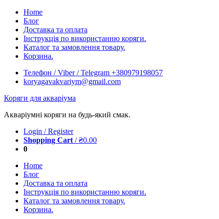
Skip
Home
to
Блог
content
Доставка та оплата
Інструкція по використанню коряги.
Каталог та замовлення товару.
Корзина.
Телефон / Viber / Telegram +380979198057
koryagavakvariym@gmail.com
Коряги для акваріума
Акваріумні коряги на будь-який смак.
Login / Register
Shopping Cart
/
₴
0.00
0
Home
Блог
Доставка та оплата
Інструкція по використанню коряги.
Каталог та замовлення товару.
Корзина.