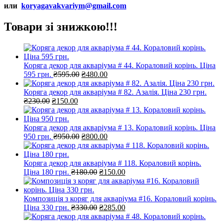
или
koryagavakvariym@gmail.com
Товари зі знижкою!!!
Коряга декор для акваріума # 44. Кораловий корінь. Ціна
Оригінальна
Поточна
595 грн.
₴
595.00
₴
480.00
ціна:
ціна:
₴595.00.
₴480.00.
Коряга декор для акваріума # 82. Азалія. Ціна 230 грн.
Оригінальна
Поточна
₴
230.00
₴
150.00
ціна:
ціна:
₴230.00.
₴150.00.
Коряга декор для акваріума # 13. Кораловий корінь. Ціна
Оригінальна
Поточна
950 грн.
₴
950.00
₴
800.00
ціна:
ціна:
₴950.00.
₴800.00.
Коряга декор для акваріума # 118. Кораловий корінь.
Оригінальна
Поточна
Ціна 180 грн.
₴
180.00
₴
150.00
ціна:
ціна:
₴180.00.
₴150.00.
Композиція з коряг для акваріума #16. Кораловий корінь.
Оригінальна
Поточна
Ціна 330 грн.
₴
330.00
₴
285.00
ціна:
ціна: