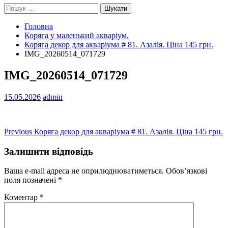
Пошук:
Головна
Коряга у маленький акваріум.
Коряга декор для акваріума # 81. Азалія. Ціна 145 грн.
IMG_20260514_071729
IMG_20260514_071729
15.05.2026
admin
Навігація
Previous
Previous
Коряга декор для акваріума # 81. Азалія. Ціна 145 грн.
post:
записів
Залишити відповідь
Ваша e-mail адреса не оприлюднюватиметься.
Обов’язкові
поля позначені
*
Коментар
*