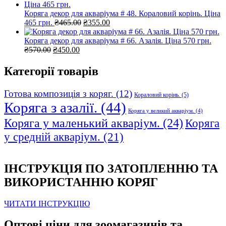
₴330.00.
₴285.00.
Коряга декор для акваріума # 48. Кораловий корінь. Ціна
Оригінальна
Поточна
465 грн.
₴
465.00
₴
355.00
ціна:
ціна:
₴465.00.
₴355.00.
Коряга декор для акваріума # 66. Азалія. Ціна 570 грн.
Оригінальна
Поточна
₴
570.00
₴
450.00
ціна:
ціна:
₴570.00.
₴450.00.
Категорії товарів
Готова композиція з коряг.
(12)
Кораловий корінь.
(5)
Коряга з азалії.
(44)
Коряга у великий акваріум.
(4)
Коряга у маленький акваріум.
(24)
Коряга
у средній акваріум.
(21)
ІНСТРУКЦІЯ ПО ЗАТОПЛЕННЮ ТА
ВИКОРИСТАННЮ КОРЯГ
ЧИТАТИ ІНСТРУКЦІЮ
Оптові ціни для зоомагазинів та