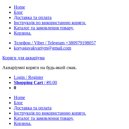
Skip
Home
to
Блог
content
Доставка та оплата
Інструкція по використанню коряги.
Каталог та замовлення товару.
Корзина.
Телефон / Viber / Telegram +380979198057
koryagavakvariym@gmail.com
Коряги для акваріума
Акваріумні коряги на будь-який смак.
Login / Register
Shopping Cart
/
₴
0.00
0
Home
Блог
Доставка та оплата
Інструкція по використанню коряги.
Каталог та замовлення товару.
Корзина.