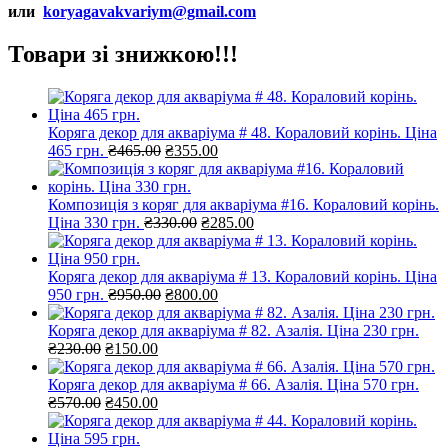
или
koryagavakvariym@gmail.com
Товари зі знижкою!!!
Коряга декор для акваріума # 48. Кораловий корінь. Ціна
Оригінальна
Поточна
465 грн.
₴
465.00
₴
355.00
ціна:
ціна:
₴465.00.
₴355.00.
Композиція з коряг для акваріума #16. Кораловий корінь.
Оригінальна
Поточна
Ціна 330 грн.
₴
330.00
₴
285.00
ціна:
ціна:
₴330.00.
₴285.00.
Коряга декор для акваріума # 13. Кораловий корінь. Ціна
Оригінальна
Поточна
950 грн.
₴
950.00
₴
800.00
ціна:
ціна:
₴950.00.
₴800.00.
Коряга декор для акваріума # 82. Азалія. Ціна 230 грн.
Оригінальна
Поточна
₴
230.00
₴
150.00
ціна:
ціна:
₴230.00.
₴150.00.
Коряга декор для акваріума # 66. Азалія. Ціна 570 грн.
Оригінальна
Поточна
₴
570.00
₴
450.00
ціна:
ціна:
₴570.00.
₴450.00.