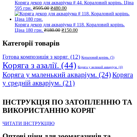
Коряга декор для акваріума # 44. Кораловий корінь. Ціна
Оригінальна
Поточна
595 грн.
₴
595.00
₴
480.00
ціна:
ціна:
₴595.00.
₴480.00.
Коряга декор для акваріума # 118. Кораловий корінь.
Оригінальна
Поточна
Ціна 180 грн.
₴
180.00
₴
150.00
ціна:
ціна:
₴180.00.
₴150.00.
Категорії товарів
Готова композиція з коряг.
(12)
Кораловий корінь.
(5)
Коряга з азалії.
(44)
Коряга у великий акваріум.
(4)
Коряга у маленький акваріум.
(24)
Коряга
у средній акваріум.
(21)
ІНСТРУКЦІЯ ПО ЗАТОПЛЕННЮ ТА
ВИКОРИСТАННЮ КОРЯГ
ЧИТАТИ ІНСТРУКЦІЮ
Оптові ціни для зоомагазинів та