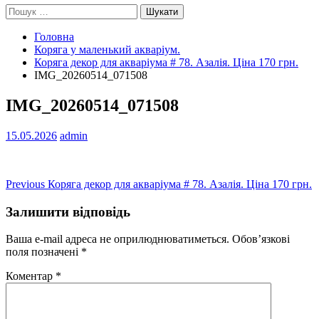
Пошук:
Головна
Коряга у маленький акваріум.
Коряга декор для акваріума # 78. Азалія. Ціна 170 грн.
IMG_20260514_071508
IMG_20260514_071508
15.05.2026
admin
Навігація
Previous
Previous
Коряга декор для акваріума # 78. Азалія. Ціна 170 грн.
post:
записів
Залишити відповідь
Ваша e-mail адреса не оприлюднюватиметься.
Обов’язкові
поля позначені
*
Коментар
*