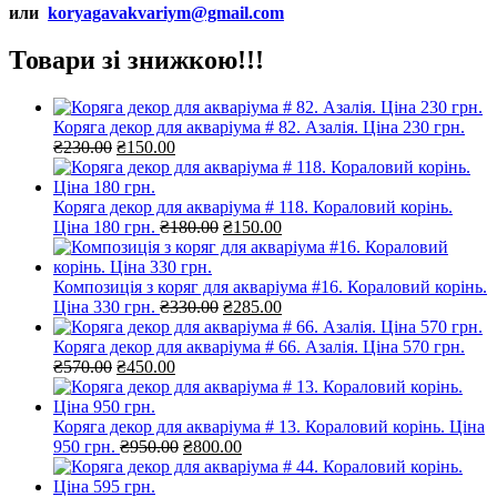
или
koryagavakvariym@gmail.com
Товари зі знижкою!!!
Коряга декор для акваріума # 82. Азалія. Ціна 230 грн.
Оригінальна
Поточна
₴
230.00
₴
150.00
ціна:
ціна:
₴230.00.
₴150.00.
Коряга декор для акваріума # 118. Кораловий корінь.
Оригінальна
Поточна
Ціна 180 грн.
₴
180.00
₴
150.00
ціна:
ціна:
₴180.00.
₴150.00.
Композиція з коряг для акваріума #16. Кораловий корінь.
Оригінальна
Поточна
Ціна 330 грн.
₴
330.00
₴
285.00
ціна:
ціна:
₴330.00.
₴285.00.
Коряга декор для акваріума # 66. Азалія. Ціна 570 грн.
Оригінальна
Поточна
₴
570.00
₴
450.00
ціна:
ціна:
₴570.00.
₴450.00.
Коряга декор для акваріума # 13. Кораловий корінь. Ціна
Оригінальна
Поточна
950 грн.
₴
950.00
₴
800.00
ціна:
ціна:
₴950.00.
₴800.00.