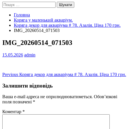
Пошук:
Головна
Коряга у маленький акваріум.
Коряга декор для акваріума # 78. Азалія. Ціна 170 грн.
IMG_20260514_071503
IMG_20260514_071503
15.05.2026
admin
Навігація
Previous
Previous
Коряга декор для акваріума # 78. Азалія. Ціна 170 грн.
post:
записів
Залишити відповідь
Ваша e-mail адреса не оприлюднюватиметься.
Обов’язкові
поля позначені
*
Коментар
*