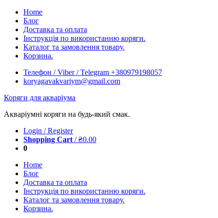
Skip
Home
to
Блог
content
Доставка та оплата
Інструкція по використанню коряги.
Каталог та замовлення товару.
Корзина.
Телефон / Viber / Telegram +380979198057
koryagavakvariym@gmail.com
Коряги для акваріума
Акваріумні коряги на будь-який смак.
Login / Register
Shopping Cart
/
₴
0.00
0
Home
Блог
Доставка та оплата
Інструкція по використанню коряги.
Каталог та замовлення товару.
Корзина.