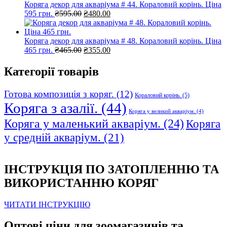
Коряга декор для акваріума # 44. Кораловий корінь. Ціна
Оригінальна
Поточна
595 грн.
₴
595.00
₴
480.00
ціна:
ціна:
₴595.00.
₴480.00.
Коряга декор для акваріума # 48. Кораловий корінь. Ціна
Оригінальна
Поточна
465 грн.
₴
465.00
₴
355.00
ціна:
ціна:
₴465.00.
₴355.00.
Категорії товарів
Готова композиція з коряг.
(12)
Кораловий корінь.
(5)
Коряга з азалії.
(44)
Коряга у великий акваріум.
(4)
Коряга у маленький акваріум.
(24)
Коряга
у средній акваріум.
(21)
ІНСТРУКЦІЯ ПО ЗАТОПЛЕННЮ ТА
ВИКОРИСТАННЮ КОРЯГ
ЧИТАТИ ІНСТРУКЦІЮ
Оптові ціни для зоомагазинів та